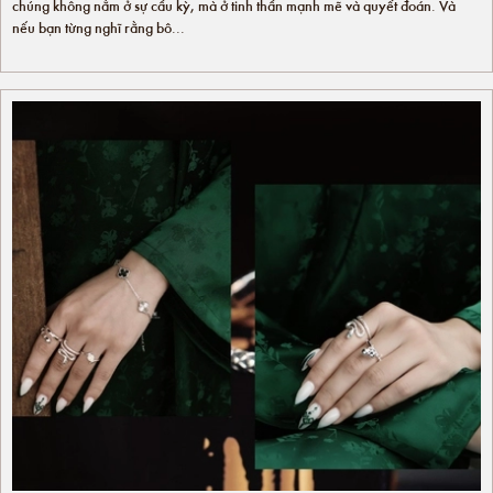
chúng không nằm ở sự cầu kỳ, mà ở tinh thần mạnh mẽ và quyết đoán. Và
nếu bạn từng nghĩ rằng bô...