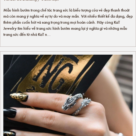
Mẫu hình bướm trong chế tác trang sức là biểu tượng của vẻ đẹp thanh thoát
mà còn mang ý nghĩa về sự tự do và may mắn. Với nhiều thiết kế đa dạng, đẹp
thêm phần cuốn hút và sang trọng trong mọi hoàn cảnh. Hãy cùng KaT
Jewelry tìm hiểu về trang sức hình bướm mang lại ý nghĩa gì và những mẫu
trang sức đến từ nhà KaT n...