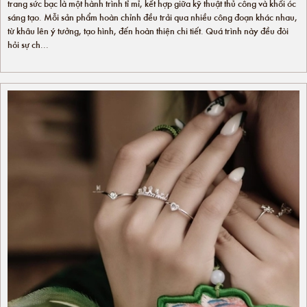
trang sức bạc là một hành trình tỉ mỉ, kết hợp giữa kỹ thuật thủ công và khối óc
sáng tạo. Mỗi sản phẩm hoàn chỉnh đều trải qua nhiều công đoạn khác nhau,
từ khâu lên ý tưởng, tạo hình, đến hoàn thiện chi tiết. Quá trình này đều đòi
hỏi sự ch...