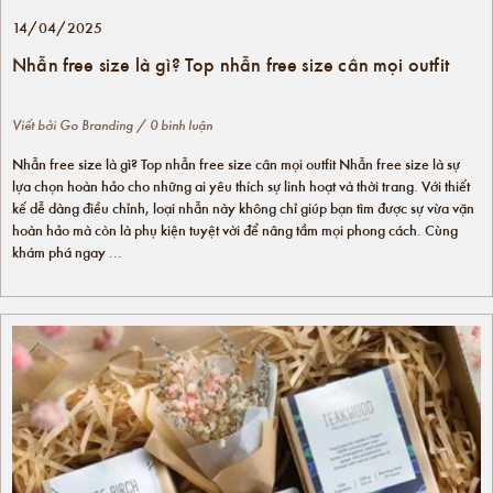
14/04/2025
Nhẫn free size là gì? Top nhẫn free size cân mọi outfit
Viết bởi
Go Branding
/ 0 bình luận
Nhẫn free size là gì? Top nhẫn free size cân mọi outfit Nhẫn free size là sự
lựa chọn hoàn hảo cho những ai yêu thích sự linh hoạt và thời trang. Với thiết
kế dễ dàng điều chỉnh, loại nhẫn này không chỉ giúp bạn tìm được sự vừa vặn
hoàn hảo mà còn là phụ kiện tuyệt vời để nâng tầm mọi phong cách. Cùng
khám phá ngay ...