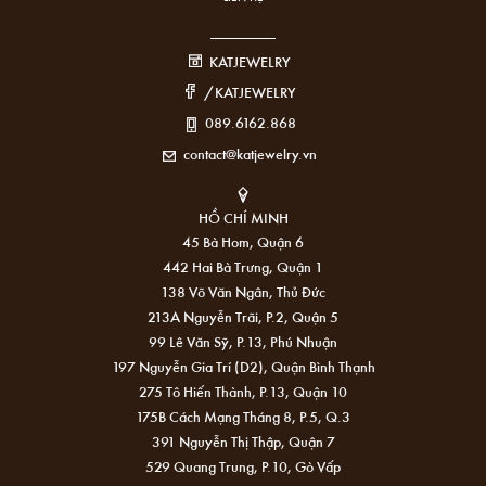
KATJEWELRY
/KATJEWELRY
089.6162.868
contact@katjewelry.vn
HỒ CHÍ MINH
45 Bà Hom, Quận 6
442 Hai Bà Trưng, Quận 1
138 Võ Văn Ngân, Thủ Đức
213A Nguyễn Trãi, P.2, Quận 5
99 Lê Văn Sỹ, P.13, Phú Nhuận
197 Nguyễn Gia Trí (D2), Quận Bình Thạnh
275 Tô Hiến Thành, P.13, Quận 10
175B Cách Mạng Tháng 8, P.5, Q.3
391 Nguyễn Thị Thập, Quận 7
529 Quang Trung, P.10, Gò Vấp