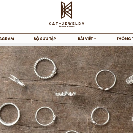
TAGRAM
BỘ SƯU TẬP
BÀI VIẾT
THÔNG 