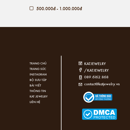
500.000đ - 1.000.000đ
Giá trên 1.000.000đ
KATJEWELRY
TRANG CHỦ
TRANG SỨC
/KATJEWELRY
INSTAGRAM
089.6162.868
BỘ SƯU TẬP
contact@katjewelry.vn
BÀI VIẾT
THÔNG TIN
KAT JEWELRY
LIÊN HỆ