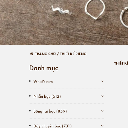
TRANG CHỦ
/
THIẾT KẾ RIÊNG
THIẾT K
Danh mục
What’s new
Nhẫn bạc (512)
Bông tai bạc (859)
Dây chuyền bạc (731)