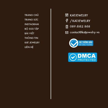
KATJEWELRY
TRANG CHỦ
TRANG SỨC
/KATJEWELRY
INSTAGRAM
089.6162.868
BỘ SƯU TẬP
contact@katjewelry.vn
BÀI VIẾT
THÔNG TIN
KAT JEWELRY
LIÊN HỆ