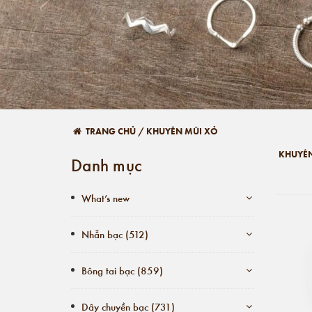
TRANG CHỦ
/
KHUYÊN MŨI XỎ
KHUYÊN
Danh mục
What’s new
Nhẫn bạc (512)
Bông tai bạc (859)
Dây chuyền bạc (731)