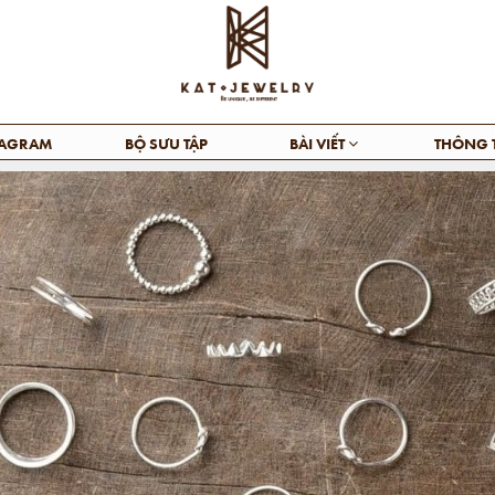
TAGRAM
BỘ SƯU TẬP
BÀI VIẾT
THÔNG 