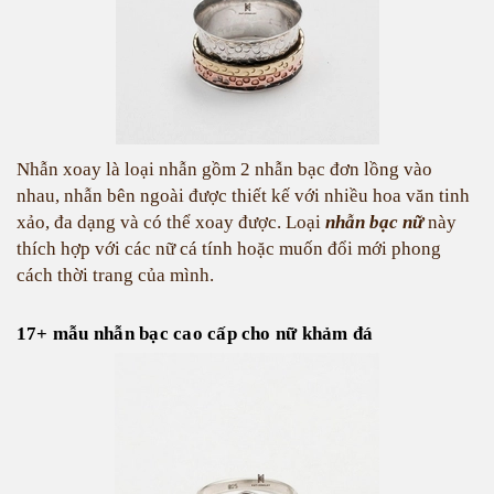
Nhẫn xoay là loại nhẫn gồm 2 nhẫn bạc đơn lồng vào
nhau, nhẫn bên ngoài được thiết kế với nhiều hoa văn tinh
xảo, đa dạng và có thể xoay được. Loại
nhẫn bạc nữ
này
thích hợp với các nữ cá tính hoặc muốn đổi mới phong
cách thời trang của mình.
17+ mẫu nhẫn bạc cao cấp cho nữ khảm đá