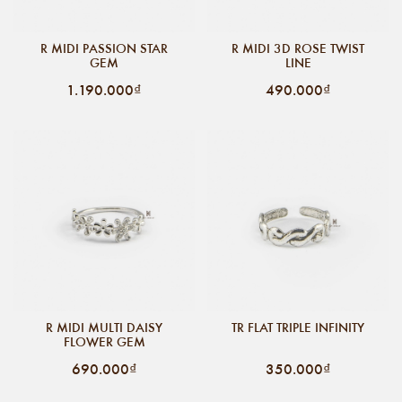
R MIDI PASSION STAR
R MIDI 3D ROSE TWIST
GEM
LINE
1.190.000₫
490.000₫
R MIDI MULTI DAISY
TR FLAT TRIPLE INFINITY
FLOWER GEM
690.000₫
350.000₫