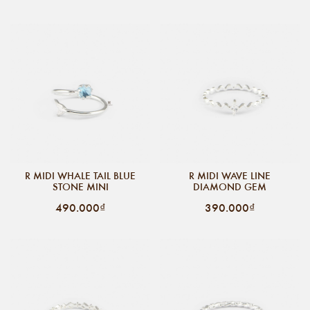
R MIDI WHALE TAIL BLUE
R MIDI WAVE LINE
STONE MINI
DIAMOND GEM
490.000₫
390.000₫