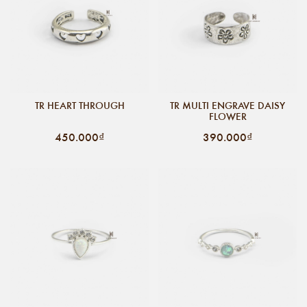
TR HEART THROUGH
TR MULTI ENGRAVE DAISY
FLOWER
450.000₫
390.000₫