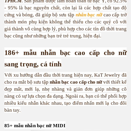
TPHCM
. Sản phẩm được làm hoàn toàn từ bạc Ý, có 92.5%
- 95% là bạc nguyên chất, còn lại là các hợp chất tạo độ
cứng và bóng, đã giúp bộ sưu tập
nhẫn bạc nữ
cao cấp trở
thành món phụ kiện không thể thiếu cho các quý cô với
giá thành vô cùng hợp lý, phù hợp cho các tín đồ thời trang
bạc cũng như những bạn trẻ trẻ trung, hiện đại.
186+ mẫu nhẫn bạc cao cấp cho nữ
sang trọng, cá tính
Với xu hướng dẫn đầu thời trang hiện nay, KaT Jewelry đã
cho ra mắt bộ sưu tập
nhẫn bạc cao cấp cho nữ
với thiết kế
đẹp mắt, mới lạ, nhẹ nhàng và giản đơn giúp những cô
nàng
có sự lựa chọn đa dạng. Ngoài ra, bạn có thể phối hợp
nhiều kiểu nhẫn khác nhau, tạo điểm nhấn mới lạ cho đôi
bàn tay.
85+ mẫu nhẫn bạc nữ MIDI