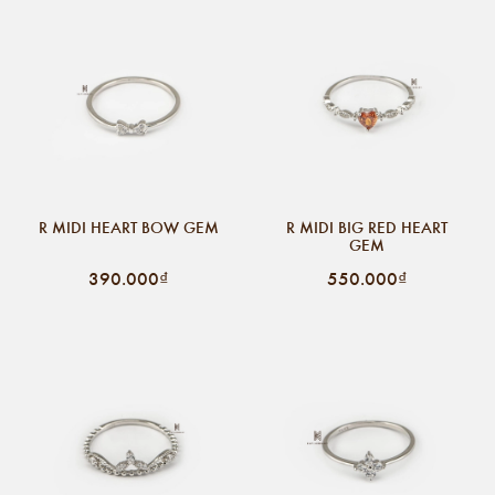
R MIDI HEART BOW GEM
R MIDI BIG RED HEART
GEM
390.000₫
550.000₫