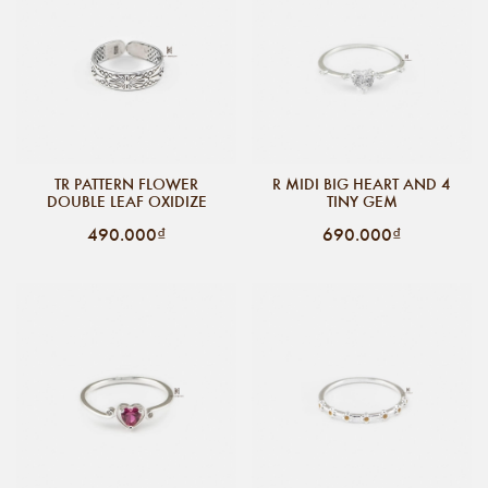
TR PATTERN FLOWER
R MIDI BIG HEART AND 4
DOUBLE LEAF OXIDIZE
TINY GEM
490.000₫
690.000₫