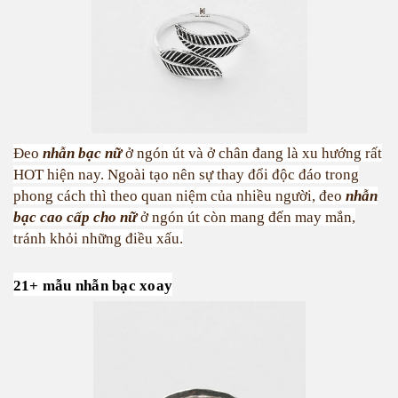
Đeo
nhẫn bạc nữ
ở ngón út và ở chân đang là xu hướng rất
HOT hiện nay. Ngoài tạo nên sự thay đổi độc đáo trong
phong cách thì theo quan niệm của nhiều người, đeo
nhẫn
bạc cao cấp cho nữ
ở ngón út còn mang đến may mắn,
tránh khỏi những điều xấu.
21+ mẫu nhẫn bạc xoay