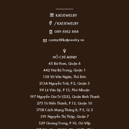
KATJEWELRY
/KATJEWELRY
089.6162.868
contact@katjewelry.vn
HỒ CHÍ MINH
45 Bà Hom, Quận 6
442 Hai Bà Trưng, Quận 1
138 Võ Văn Ngân, Thủ Đức
213A Nguyễn Trãi, P.2, Quận 5
99 Lê Văn Sỹ, P.13, Phú Nhuận
197 Nguyễn Gia Trí (D2), Quận Bình Thạnh
275 Tô Hiến Thành, P.13, Quận 10
175B Cách Mạng Tháng 8, P.5, Q.3
391 Nguyễn Thị Thập, Quận 7
529 Quang Trung, P.10, Gò Vấp