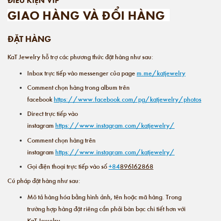
GIAO HÀNG VÀ ĐỔI HÀNG
ĐẶT HÀNG
KaT Jewelry hỗ trợ các phương thức đặt hàng như sau:
Inbox trực tiếp vào messenger của page
m.me/katjewelry
Comment chọn hàng trong album trên
facebook
https://www.facebook.com/pg/katjewelry/photos
Direct trực tiếp vào
instagram
https://www.instagram.com/katjewelry/
Comment chọn hàng trên
instagram
https://www.instagram.com/katjewelry/
Gọi điện thoại trực tiếp vào số
+84
896162868
Cú pháp đặt hàng như sau:
Mô tả hàng hóa bằng hình ảnh, tên hoặc mã hàng. Trong
trường hợp hàng đặt riêng cần phải bàn bạc chi tiết hơn với
KaT Jewelry.