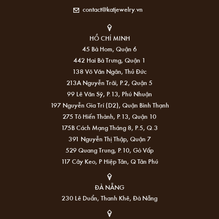
contact@katjewelry.vn
HỒ CHÍ MINH
45 Bà Hom, Quận 6
442 Hai Bà Trưng, Quận 1
138 Võ Văn Ngân, Thủ Đức
213A Nguyễn Trãi, P.2, Quận 5
99 Lê Văn Sỹ, P.13, Phú Nhuận
197 Nguyễn Gia Trí (D2), Quận Bình Thạnh
275 Tô Hiến Thành, P.13, Quận 10
175B Cách Mạng Tháng 8, P.5, Q.3
391 Nguyễn Thị Thập, Quận 7
529 Quang Trung, P.10, Gò Vấp
117 Cây Keo, P Hiệp Tân, Q Tân Phú
ĐÀ NẴNG
230 Lê Duẩn, Thanh Khê, Đà Nẵng