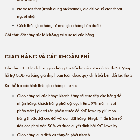
Họ và tên thật (tránh dùng nickname), địa chỉ và số điện thoại
người nhận
Cách thức giao hàng (ở mục giao hàng bên dưới)
Ghi chú: đặt hàng tức là
không
tới mua tại cửa hàng.
GIAO HÀNG
VÀ CÁC KHOẢN PHÍ
Ghi chú: COD là dịch vụ giao hàng thu tiền hộ của bên đối tác thứ 3. Vùng
hỗ trợ COD và bảng giá ship hoàn toàn được quy định bởi bên đối tác thứ 3.
KaT hỗ trợ các hình thức giao hàng như sau:
Giao hàng tại cửa hàng: khách hàng tới trực tiếp của hàng để
nhận hàng, khách hàng phải đặt cọc trên 50% (năm mươi
phần trăm) giá trị sản phẩm trước để KaT Jewelry giữ món
hàng (hoặc đặt cọc đối với đơn đặt hàng riêng). Phần trăm số
tiền cọc phải trên 50% và được quyết định bởi KaT Jewelry.
Giao hàng qua dịch vụ chuyển phát nhanh