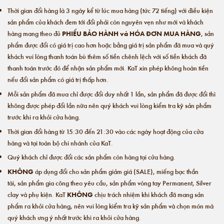
Thời gian đổi hàng là 3 ngày kể từ lúc mua hàng (tức 72 tiếng) với điều kiện
sản phẩm của khách đem tới đổi phải còn nguyên vẹn như mới và khách
hàng mang theo đủ
PHIẾU BẢO HÀNH và HÓA ĐƠN MUA HÀNG
, sản
phẩm được đổi có giá trị cao hơn hoặc bằng giá trị sản phẩm đã mua và quý
khách vui lòng thanh toán bù thêm số tiền chênh lệch với số tiền khách đã
thanh toán trước đó để nhận sản phẩm mới. KaT xin phép không hoàn tiền
nếu đổi sản phẩm có giá trị thấp hơn.
Mỗi sản phẩm đã mua chỉ được đổi duy nhất 1 lần, sản phẩm đã được đổi thì
không được phép đổi lần nữa nên quý khách vui lòng kiểm tra kỹ sản phẩm
trước khi ra khỏi cửa hàng.
Thời gian đổi hàng từ 15:30 đến 21:30 vào các ngày hoạt động của cửa
hàng và tại toàn bộ chi nhánh của KaT.
Quý khách chỉ được đổi các sản phẩm còn hàng tại cửa hàng.
KHÔNG
áp dụng đổi cho sản phẩm giảm giá (SALE), miếng bạc thần
tài, sản phẩm gia công theo yêu cầu, sản phẩm vòng tay Permanent, Silver
clay và phụ kiện. KaT
KHÔNG
chịu trách nhiệm khi khách đã mang sản
phẩm ra khỏi cửa hàng, nên vui lòng kiểm tra kỹ sản phẩm và chọn món mà
quý khách ưng ý nhất trước khi ra khỏi cửa hàng.