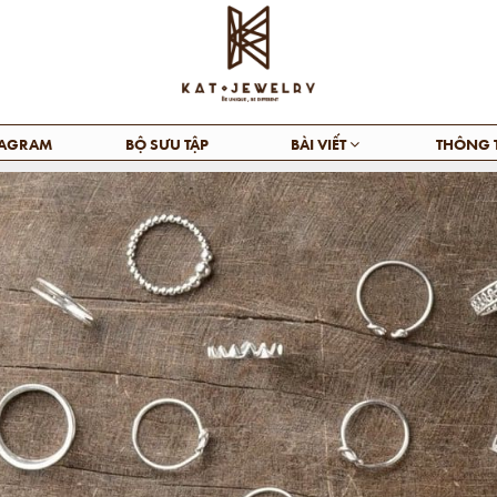
TAGRAM
BỘ SƯU TẬP
BÀI VIẾT
THÔNG 