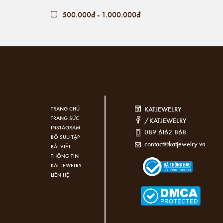
500.000đ - 1.000.000đ
Giá trên 1.000.000đ
KATJEWELRY
TRANG CHỦ
TRANG SỨC
/KATJEWELRY
INSTAGRAM
089.6162.868
BỘ SƯU TẬP
contact@katjewelry.vn
BÀI VIẾT
THÔNG TIN
KAT JEWELRY
LIÊN HỆ