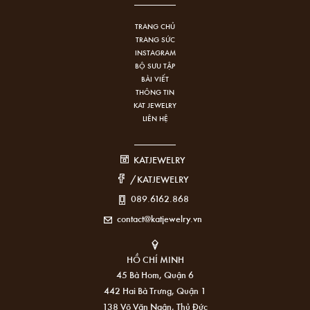
TRANG CHỦ
TRANG SỨC
INSTAGRAM
BỘ SƯU TẬP
BÀI VIẾT
THÔNG TIN
KAT JEWELRY
LIÊN HỆ
KATJEWELRY
/KATJEWELRY
089.6162.868
contact@katjewelry.vn
HỒ CHÍ MINH
45 Bà Hom, Quận 6
442 Hai Bà Trưng, Quận 1
138 Võ Văn Ngân, Thủ Đức