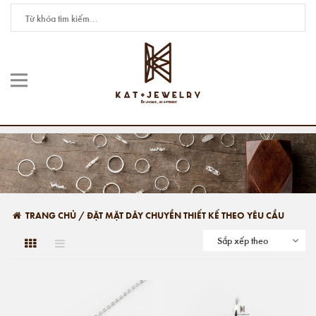
TRANG CHỦ
/
ĐẶT MẶT DÂY CHUYỀN THIẾT KẾ THEO YÊU CẦU
Sắp xếp theo