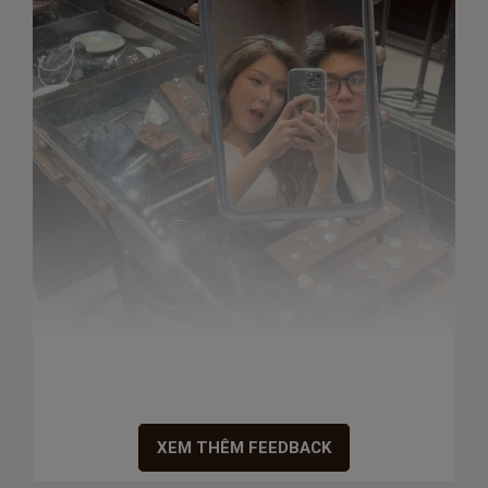
117 Cây Keo Q.Tân Phú
--- Đà Nẵng ---
230 Lê Duẩn, Thanh Khê
--- Hà Nội ---
9 Xuân Thủy, Cầu Giấy
215 Hàng Bông, Hoàn Kiếm
46 Thái Hà, Đống Đa
-----------------------------------------
✔️Thương hiệu 13 năm tuổi đã được đăng
kí bởi cục sở hữu trí tuệ và được bảo hộ
bởi pháp luật Việt Nam
✔️HOÀN TIỀN GẤP 5 LẦN nếu bạc
không đủ tiêu chuẩn 925, hỗ trợ khách
kiểm định (tính phí)