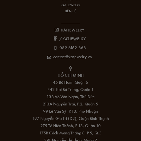
KAT JEWELRY
LIÊN HỆ
KATJEWELRY
/KATJEWELRY
089.6162.868
contact@katjewelry.vn
HỒ CHÍ MINH
45 Bà Hom, Quận 6
442 Hai Bà Trưng, Quận 1
138 Võ Văn Ngân, Thủ Đức
213A Nguyễn Trãi, P.2, Quận 5
99 Lê Văn Sỹ, P.13, Phú Nhuận
197 Nguyễn Gia Trí (D2), Quận Bình Thạnh
275 Tô Hiến Thành, P.13, Quận 10
175B Cách Mạng Tháng 8, P.5, Q.3
391 Nguyễn Thị Thập, Quận 7