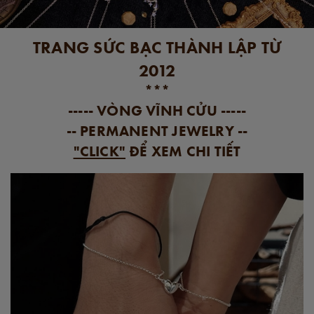
TRANG SỨC BẠC THÀNH LẬP TỪ
2012
***
----- VÒNG VĨNH CỬU -----
-- PERMANENT JEWELRY --
"CLICK"
ĐỂ XEM CHI TIẾT