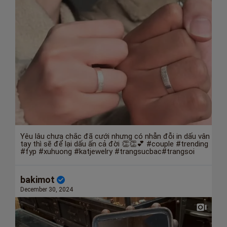
HOTLINE: 0896162868
--- Saigon ---
45 Bà Hom, Quận 6
197 Nguyễn Gia Trí, Q. Bình Thạnh
391 Nguyễn Thị Thập, Quận 7
275 Tô Hiến Thành, P.13, Quận 10
442 Hai Bà Trưng, Quận 1
213A Nguyễn Trãi, P.2, Quận 5
99 Lê Văn Sỹ, Quận PN
175B CMT8, P.5 , Quận 3
529 Quang Trung, Q. Gò Vấp
138 Võ Văn Ngân, Q. Thủ Đức