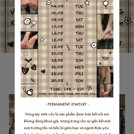
ABOUT KAT JEWELRY
elry
420.000 followers facebook và 440.000 followers Instagram
KaT 
ừng
đư
- PERMANENT JEWELRY -
Vòng tay vĩnh cửu là sản phẩm được hàn kết nối mà
không dùng khoá gài, tượng trưng cho sự gắn kết mãi
mãi trường tồn và bền bỉ giữa bạn và người thân yêu.