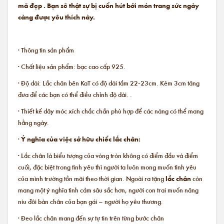
mã đẹp . Bạn sẽ thật sự bị cuốn hút bởi món trang sức ngày
càng được yêu thích này.
· Thông tin sản phẩm
· Chất liệu sản phẩm: bạc cao cấp 925.
· Độ dài: Lắc chân bên KaT có độ dài tầm 22-23cm. Kèm 3cm tăng
đưa để các bạn có thể điều chỉnh độ dài. .
· Thiết kế dây móc xích chắc chắn phù hợp để các nàng có thể mang
hằng ngày.
·
Ý nghĩa của việc sở hữu chiếc lắc chân:
· Lắc chân là biểu tượng của vòng tròn không có điểm đầu và điểm
cuối, đặc biệt trong tình yêu thì người ta luôn mong muốn tình yêu
của mình trường tồn mãi theo thời gian. Ngoài ra tặng
lắc chân
còn
mang một ý nghĩa tình cảm sâu sắc hơn, người con trai muốn nâng
niu đôi bàn chân của bạn gái – người họ yêu thương.
· Đeo lắc chân mang đến sự tự tin trên từng bước chân