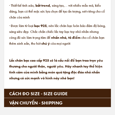
· Thiết kế tinh xảo,
bắt trend,
sáng tạo,… với nhiều mẫu mã, kiểu
dáng, bạn có thể mặc sức lựa chọn để tạo ấn tượng, nét riêng cho cổ
chân của mình
· Được làm từ loại
bạc 925
, nên lắc chân bạc luôn bảo đảm độ bóng,
sáng siêu đẹp. Chắc chắn chiếc lắc tay bạc tuy nhỏ nhắn nhưng
cũng đủ sức làm trọng tâm để
nhấn nhá, tô điểm
cho cổ chân bạn
thêm xinh xắn, thu hút
chú ý
của mọi người
Lắc chân bạc cao cấp 925 sẽ là cầu nối để bạn trao trọn yêu
thương cho người thân, người yêu. Hãy nhanh tay thể hiện
tình cảm của mình bằng món quà tặng độc đáo nhỏ nhắn
nhưng có sức mạnh vô hình này nhé bạn!
CÁCH ĐO SIZE - SIZE GUIDE
VẬN CHUYỂN - SHIPPING