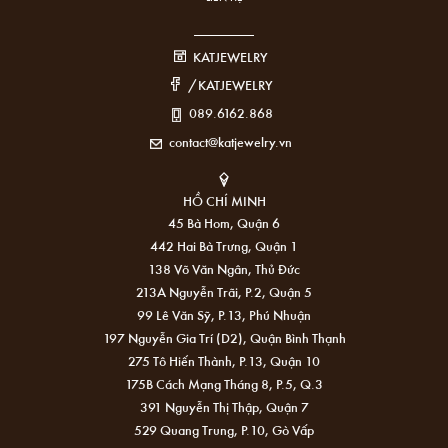
KATJEWELRY
/KATJEWELRY
089.6162.868
contact@katjewelry.vn
HỒ CHÍ MINH
45 Bà Hom, Quận 6
442 Hai Bà Trưng, Quận 1
138 Võ Văn Ngân, Thủ Đức
213A Nguyễn Trãi, P.2, Quận 5
99 Lê Văn Sỹ, P.13, Phú Nhuận
197 Nguyễn Gia Trí (D2), Quận Bình Thạnh
275 Tô Hiến Thành, P.13, Quận 10
175B Cách Mạng Tháng 8, P.5, Q.3
391 Nguyễn Thị Thập, Quận 7
529 Quang Trung, P.10, Gò Vấp