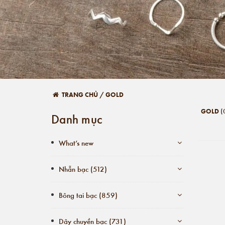
TRANG CHỦ
/
GOLD
(
GOLD
Danh mục
What’s new
Nhẫn bạc (512)
Bông tai bạc (859)
Dây chuyền bạc (731)