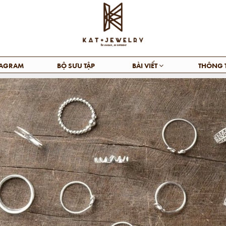
TAGRAM
BỘ SƯU TẬP
BÀI VIẾT
THÔNG 