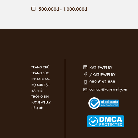
500.000đ - 1.000.000đ
Giá trên 1.000.000đ
KATJEWELRY
TRANG CHỦ
TRANG SỨC
/KATJEWELRY
INSTAGRAM
089.6162.868
BỘ SƯU TẬP
contact@katjewelry.vn
BÀI VIẾT
THÔNG TIN
KAT JEWELRY
LIÊN HỆ