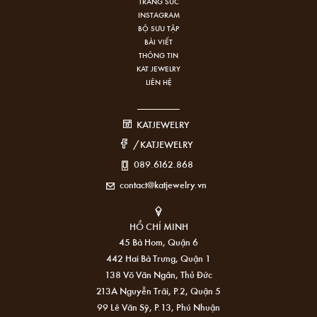
TRANG SỨC
INSTAGRAM
BỘ SƯU TẬP
BÀI VIẾT
THÔNG TIN
KAT JEWELRY
LIÊN HỆ
KATJEWELRY
/KATJEWELRY
089.6162.868
contact@katjewelry.vn
HỒ CHÍ MINH
45 Bà Hom, Quận 6
442 Hai Bà Trưng, Quận 1
138 Võ Văn Ngân, Thủ Đức
213A Nguyễn Trãi, P.2, Quận 5
99 Lê Văn Sỹ, P.13, Phú Nhuận