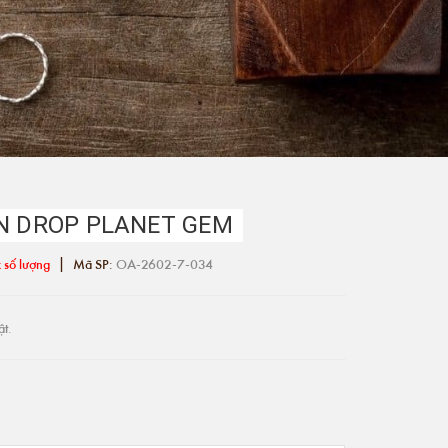
IN DROP PLANET GEM
|
 số lượng
Mã SP:
OA-2602-7-034
ật.