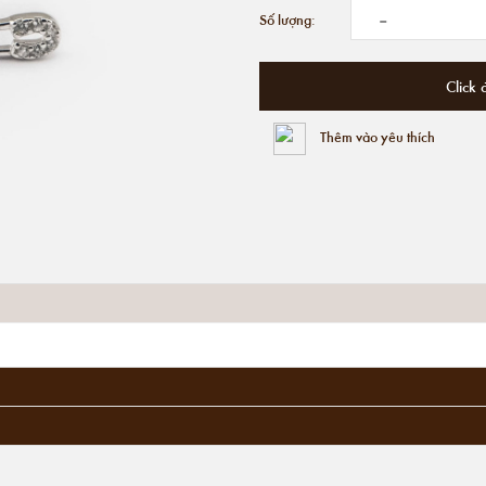
-
Số lượng:
Click 
Thêm vào yêu thích