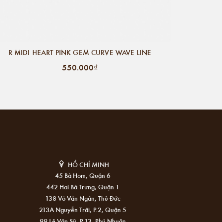
R MIDI HEART PINK GEM CURVE WAVE LINE
550.000₫
HỒ CHÍ MINH
45 Bà Hom, Quận 6
442 Hai Bà Trưng, Quận 1
138 Võ Văn Ngân, Thủ Đức
213A Nguyễn Trãi, P.2, Quận 5
99 Lê Văn Sỹ, P.13, Phú Nhuận