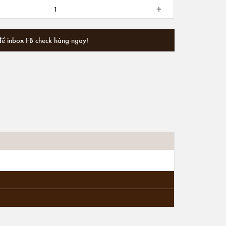
+
để inbox FB check hàng ngay!