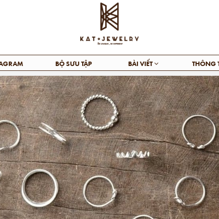
TAGRAM
BỘ SƯU TẬP
BÀI VIẾT
THÔNG 