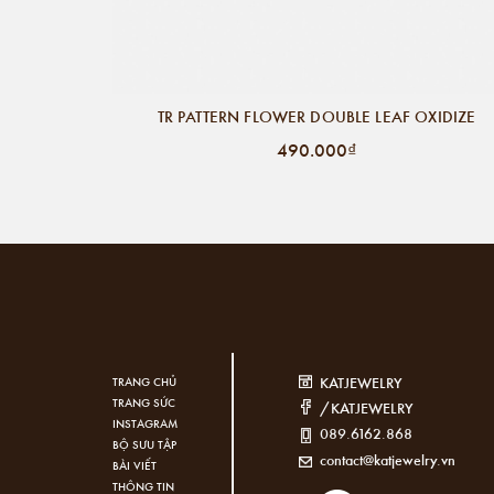
TR PATTERN FLOWER DOUBLE LEAF OXIDIZE
490.000₫
KATJEWELRY
TRANG CHỦ
TRANG SỨC
/KATJEWELRY
INSTAGRAM
089.6162.868
BỘ SƯU TẬP
contact@katjewelry.vn
BÀI VIẾT
THÔNG TIN