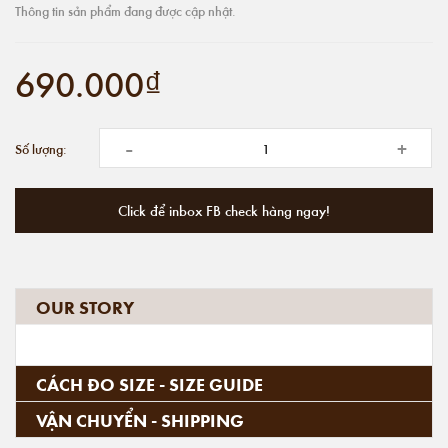
Thông tin sản phẩm đang được cập nhật.
690.000₫
-
+
Số lượng:
Click để inbox FB check hàng ngay!
OUR STORY
CÁCH ĐO SIZE - SIZE GUIDE
VẬN CHUYỂN - SHIPPING