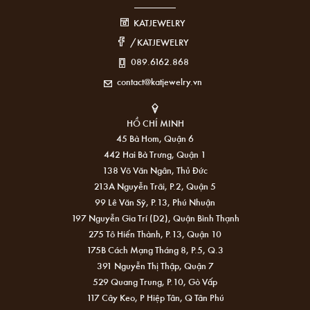
KATJEWELRY
/KATJEWELRY
089.6162.868
contact@katjewelry.vn
HỒ CHÍ MINH
45 Bà Hom, Quận 6
442 Hai Bà Trưng, Quận 1
138 Võ Văn Ngân, Thủ Đức
213A Nguyễn Trãi, P.2, Quận 5
99 Lê Văn Sỹ, P.13, Phú Nhuận
197 Nguyễn Gia Trí (D2), Quận Bình Thạnh
275 Tô Hiến Thành, P.13, Quận 10
175B Cách Mạng Tháng 8, P.5, Q.3
391 Nguyễn Thị Thập, Quận 7
529 Quang Trung, P.10, Gò Vấp
117 Cây Keo, P Hiệp Tân, Q Tân Phú