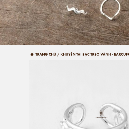
TRANG CHỦ
/
KHUYÊN TAI BẠC TREO VÀNH - EARCUFF