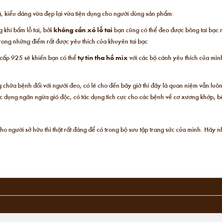
, kiểu dáng vừa đẹp lại vừa tiện dụng cho người dùng sản phẩm:
 khi bấm lỗ tai, bở
i không cần xỏ lỗ tai
bạn cũng có thể đeo được
bông tai bạc 
t trong những điểm rất được yêu thích của khuyên tai bạc
 cấp 925 sẽ khiến bạn có thể
tự tin tha hồ mix
với các bộ cánh yêu thích của mìn
chữa bệnh đối với người đeo, có lẽ cho đến bây giờ thì đây là quan niệm vẫn luô
ác dụng ngăn ngừa gió độc, có tác dụng tích cực cho các bệnh về cơ xương khớp, b
cho người sở hữu thì thật rất đáng để có trong bộ sưu tập trang sức của mình. Hãy