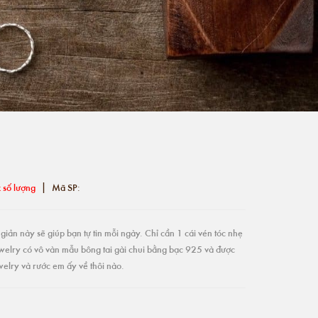
|
 số lượng
Mã SP:
giản này sẽ giúp bạn tự tin mỗi ngày. Chỉ cần 1 cái vén tóc nhẹ
ewelry có vô vàn mẫu bông tai gài chui bằng bạc 925 và được
welry và rước em ấy về thôi nào.