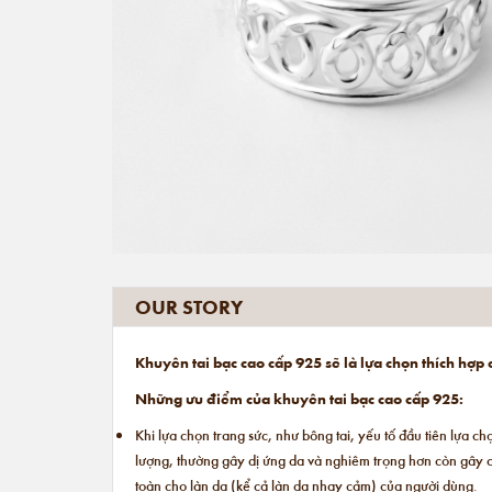
OUR STORY
Khuyên tai bạc cao cấp 925 sẽ là lựa chọn thích hợp
Những ưu điểm của khuyên tai bạc cao cấp 925:
Khi lựa chọn trang sức, như bông tai, yếu tố đầu tiên lựa c
lượng, thường gây dị ứng da và nghiêm trọng hơn còn gây
toàn cho làn da (kể cả làn da nhạy cảm) của người dùng.