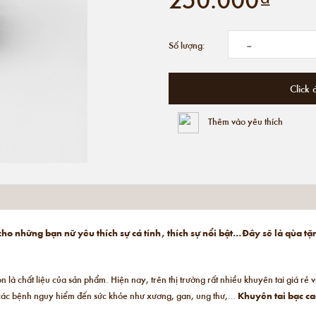
-
Số lượng:
Click 
Thêm vào yêu thích
 cho những bạn nữ yêu thích sự cá tính, thích sự nổi bật…Đây sẽ là qùa 
họn là chất liệu của sản phẩm. Hiện nay, trên thị trường rất nhiều khuyên tai giá r
 các bệnh nguy hiểm đến sức khỏe như xương, gan, ung thư,…
Khuyên tai bạc c