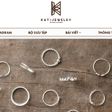
TAGRAM
BỘ SƯU TẬP
BÀI VIẾT
THÔNG 