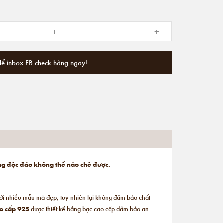
+
để inbox FB check hàng ngay!
tặng độc đáo không thể nào chê được.
ẻ với nhiều mẫu mã đẹp, tuy nhiên lại không đảm bảo chất
ao cấp 925
được thiết kế bằng bạc cao cấp đảm bảo an