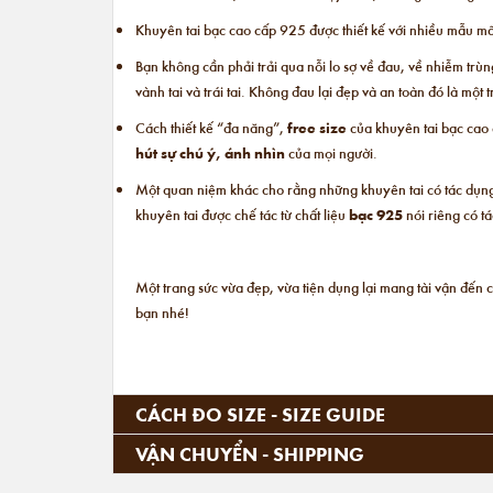
Khuyên tai bạc cao cấp 925 được thiết kế với nhiều mẫu mã
Bạn không cần phải trải qua nỗi lo sợ về đau, về nhiễm trùng
vành tai và trái tai. Không đau lại đẹp và an toàn đó là mộ
Cách thiết kế “đa năng”,
free size
của khuyên tai bạc cao
hút sự chú ý, ánh nhìn
của mọi người.
Một quan niệm khác cho rằng những khuyên tai có tác dụng 
khuyên tai được chế tác từ chất liệu
bạc 925
nói riêng có t
Một trang sức vừa đẹp, vừa tiện dụng lại mang tài vận đến 
bạn nhé!
CÁCH ĐO SIZE - SIZE GUIDE
VẬN CHUYỂN - SHIPPING