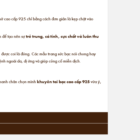
nữ cao cấp
925 chỉ bằng cách đơn giản là kẹp chặt vào
h để tạo nên sự
trẻ trung, cá tính, cực chất và luôn thu
n được coi là đúng. Các mẫu trang sức bạc nói chung hay
ệnh ngoài da, dị ứng và giúp củng cố miễn dịch.
 nhanh chân chọn mình
khuyên tai bạc cao cấp 925
vừa ý,