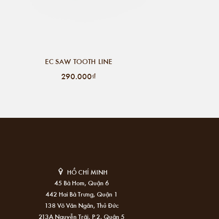
EC SAW TOOTH LINE
290.000₫
HỒ CHÍ MINH
45 Bà Hom, Quận 6
442 Hai Bà Trưng, Quận 1
138 Võ Văn Ngân, Thủ Đức
213A Nguyễn Trãi, P.2, Quận 5