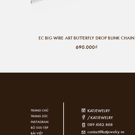
EC BIG WIRE ART BUTTERFLY DROP BLINK CHAIN
690.000₫
KATJEWELRY
TRANG CHỦ
TRANG SỨC
/KATJEWELRY
INSTAGRAM
089.6162.868
BỘ SƯU TẬP
contact@katjewelry.vn
BÀI VIẾT