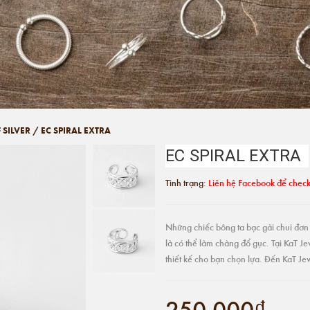
 SILVER
/
EC SPIRAL EXTRA
EC SPIRAL EXTRA
Tình trạng:
Liên hệ Facebook để check
Những chiếc bông ta bạc gài chui đơn 
là có thể làm chàng đổ gục. Tại KaT J
thiết kế cho bạn chọn lựa. Đến KaT Je
250.000₫