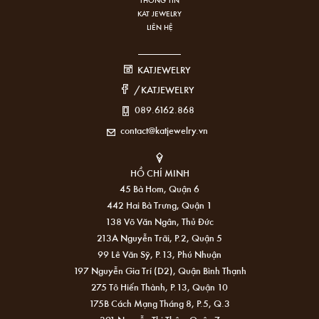
KAT JEWELRY
LIÊN HỆ
KATJEWELRY
/KATJEWELRY
089.6162.868
contact@katjewelry.vn
HỒ CHÍ MINH
45 Bà Hom, Quận 6
442 Hai Bà Trưng, Quận 1
138 Võ Văn Ngân, Thủ Đức
213A Nguyễn Trãi, P.2, Quận 5
99 Lê Văn Sỹ, P.13, Phú Nhuận
197 Nguyễn Gia Trí (D2), Quận Bình Thạnh
275 Tô Hiến Thành, P.13, Quận 10
175B Cách Mạng Tháng 8, P.5, Q.3