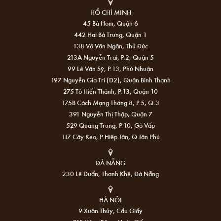
HỒ CHÍ MINH
45 Bà Hom, Quận 6
442 Hai Bà Trưng, Quận 1
138 Võ Văn Ngân, Thủ Đức
213A Nguyễn Trãi, P.2, Quận 5
99 Lê Văn Sỹ, P.13, Phú Nhuận
197 Nguyễn Gia Trí (D2), Quận Bình Thạnh
275 Tô Hiến Thành, P.13, Quận 10
175B Cách Mạng Tháng 8, P.5, Q.3
391 Nguyễn Thị Thập, Quận 7
529 Quang Trung, P.10, Gò Vấp
117 Cây Keo, P Hiệp Tân, Q Tân Phú
ĐÀ NẴNG
230 Lê Duẩn, Thanh Khê, Đà Nẵng
HÀ NỘI
9 Xuân Thủy, Cầu Giấy