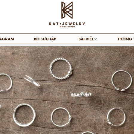
TAGRAM
BỘ SƯU TẬP
BÀI VIẾT
THÔNG 