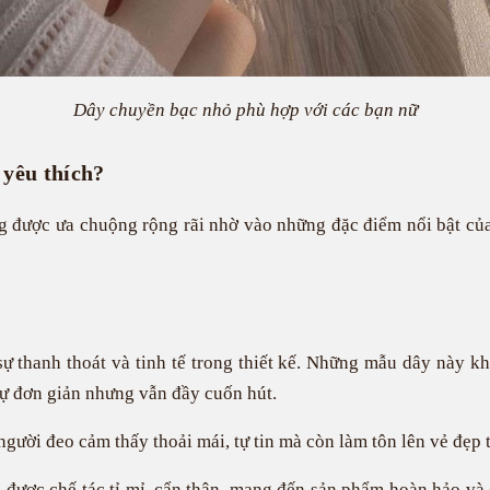
Dây chuyền bạc nhỏ phù hợp với các bạn nữ
 yêu thích?
g được ưa chuộng rộng rãi nhờ vào những đặc điểm nổi bật của
 thanh thoát và tinh tế trong thiết kế. Những mẫu dây này kh
sự đơn giản nhưng vẫn đầy cuốn hút.
ười đeo cảm thấy thoải mái, tự tin mà còn làm tôn lên vẻ đẹp t
 được chế tác tỉ mỉ, cẩn thận, mang đến sản phẩm hoàn hảo và