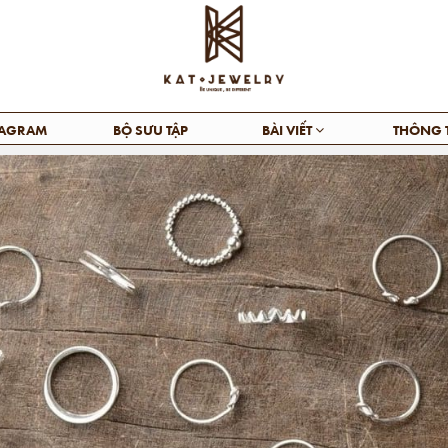
TAGRAM
BỘ SƯU TẬP
BÀI VIẾT
THÔNG 