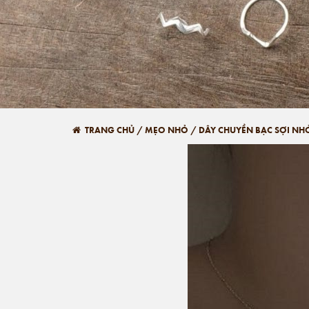
TRANG CHỦ
/
MẸO NHỎ
/
DÂY CHUYỀN BẠC SỢI NH