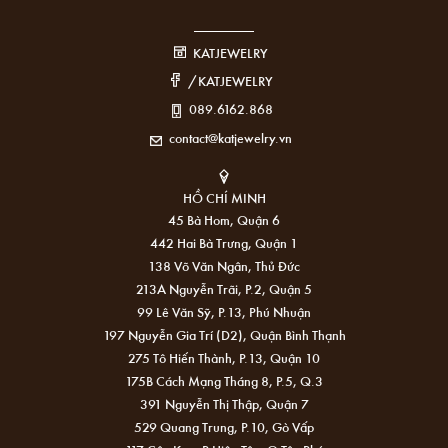
KATJEWELRY
/KATJEWELRY
089.6162.868
contact@katjewelry.vn
HỒ CHÍ MINH
45 Bà Hom, Quận 6
442 Hai Bà Trưng, Quận 1
138 Võ Văn Ngân, Thủ Đức
213A Nguyễn Trãi, P.2, Quận 5
99 Lê Văn Sỹ, P.13, Phú Nhuận
197 Nguyễn Gia Trí (D2), Quận Bình Thạnh
275 Tô Hiến Thành, P.13, Quận 10
175B Cách Mạng Tháng 8, P.5, Q.3
391 Nguyễn Thị Thập, Quận 7
529 Quang Trung, P.10, Gò Vấp