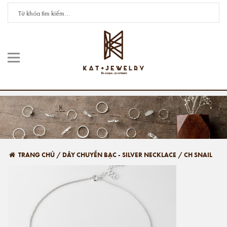
TRANG CHỦ
/
DÂY CHUYỀN BẠC - SILVER NECKLACE
/
CH SNAIL