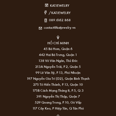
KATJEWELRY
/KATJEWELRY
089.6162.868
contact@katjewelry.vn
HỒ CHÍ MINH
45 Bà Hom, Quận 6
442 Hai Bà Trưng, Quận 1
138 Võ Văn Ngân, Thủ Đức
213A Nguyễn Trãi, P.2, Quận 5
99 Lê Văn Sỹ, P.13, Phú Nhuận
197 Nguyễn Gia Trí (D2), Quận Bình Thạnh
275 Tô Hiến Thành, P.13, Quận 10
175B Cách Mạng Tháng 8, P.5, Q.3
391 Nguyễn Thị Thập, Quận 7
529 Quang Trung, P.10, Gò Vấp
117 Cây Keo, P Hiệp Tân, Q Tân Phú