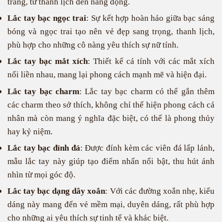
trang, từ thanh lịch đến năng động.
Lắc tay bạc ngọc trai
: Sự kết hợp hoàn hảo giữa bạc sáng
bóng và ngọc trai tạo nên vẻ đẹp sang trọng, thanh lịch,
phù hợp cho những cô nàng yêu thích sự nữ tính.
Lắc tay bạc mắt xích
: Thiết kế cá tính với các mắt xích
nối liền nhau, mang lại phong cách mạnh mẽ và hiện đại.
Lắc tay bạc charm
: Lắc tay bạc charm có thể gắn thêm
các charm theo sở thích, không chỉ thể hiện phong cách cá
nhân mà còn mang ý nghĩa đặc biệt, có thể là phong thủy
hay kỷ niệm.
Lắc tay bạc đính đá
: Được đính kèm các viên đá lấp lánh,
mẫu lắc tay này giúp tạo điểm nhấn nổi bật, thu hút ánh
nhìn từ mọi góc độ.
Lắc tay bạc dạng dây xoắn
: Với các đường xoắn nhẹ, kiểu
dáng này mang đến vẻ mềm mại, duyên dáng, rất phù hợp
cho những ai yêu thích sự tinh tế và khác biệt.