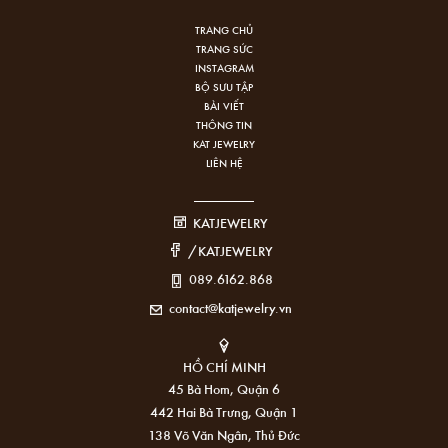
TRANG CHỦ
TRANG SỨC
INSTAGRAM
BỘ SƯU TẬP
BÀI VIẾT
THÔNG TIN
KAT JEWELRY
LIÊN HỆ
KATJEWELRY
/KATJEWELRY
089.6162.868
contact@katjewelry.vn
HỒ CHÍ MINH
45 Bà Hom, Quận 6
442 Hai Bà Trưng, Quận 1
138 Võ Văn Ngân, Thủ Đức