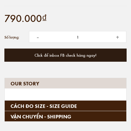
790.000₫
-
+
Số lượng:
Click để inbox FB check hàng ngay!
OUR STORY
CÁCH ĐO SIZE - SIZE GUIDE
VẬN CHUYỂN - SHIPPING