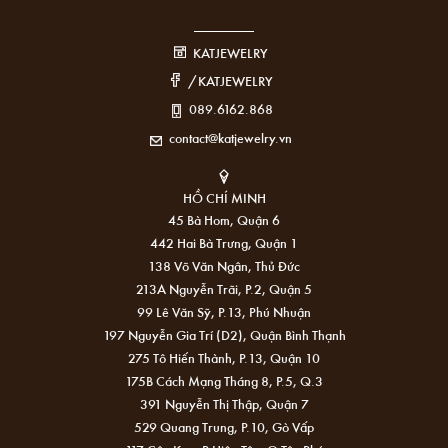
KATJEWELRY
/KATJEWELRY
089.6162.868
contact@katjewelry.vn
HỒ CHÍ MINH
45 Bà Hom, Quận 6
442 Hai Bà Trưng, Quận 1
138 Võ Văn Ngân, Thủ Đức
213A Nguyễn Trãi, P.2, Quận 5
99 Lê Văn Sỹ, P.13, Phú Nhuận
197 Nguyễn Gia Trí (D2), Quận Bình Thạnh
275 Tô Hiến Thành, P.13, Quận 10
175B Cách Mạng Tháng 8, P.5, Q.3
391 Nguyễn Thị Thập, Quận 7
529 Quang Trung, P.10, Gò Vấp