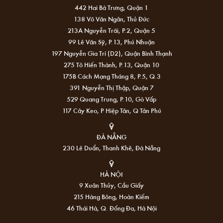
442 Hai Bà Trưng, Quận 1
138 Võ Văn Ngân, Thủ Đức
213A Nguyễn Trãi, P.2, Quận 5
99 Lê Văn Sỹ, P.13, Phú Nhuận
197 Nguyễn Gia Trí (D2), Quận Bình Thạnh
275 Tô Hiến Thành, P.13, Quận 10
175B Cách Mạng Tháng 8, P.5, Q.3
391 Nguyễn Thị Thập, Quận 7
529 Quang Trung, P.10, Gò Vấp
117 Cây Keo, P Hiệp Tân, Q Tân Phú
ĐÀ NẴNG
230 Lê Duẩn, Thanh Khê, Đà Nẵng
HÀ NỘI
9 Xuân Thủy, Cầu Giấy
215 Hàng Bông, Hoàn Kiếm
46 Thái Hà, Q. Đống Đa, Hà Nội