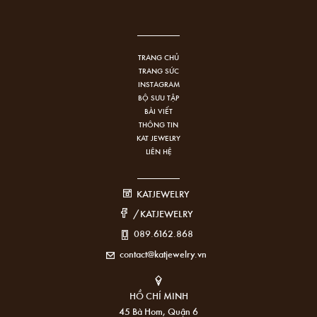
TRANG CHỦ
TRANG SỨC
INSTAGRAM
BỘ SƯU TẬP
BÀI VIẾT
THÔNG TIN
KAT JEWELRY
LIÊN HỆ
KATJEWELRY
/KATJEWELRY
089.6162.868
contact@katjewelry.vn
HỒ CHÍ MINH
45 Bà Hom, Quận 6