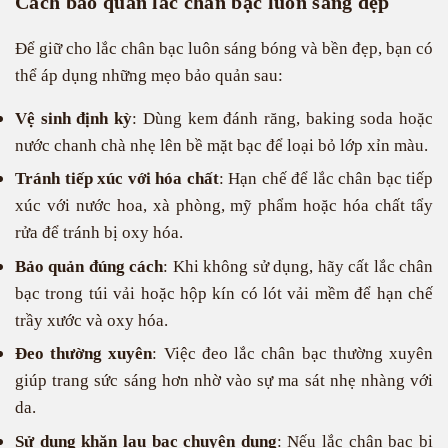
Cách bảo quản lắc chân bạc luôn sáng đẹp
Để giữ cho lắc chân bạc luôn sáng bóng và bền đẹp, bạn có
thể áp dụng những mẹo bảo quản sau:
Vệ sinh định kỳ
: Dùng kem đánh răng, baking soda hoặc
nước chanh chà nhẹ lên bề mặt bạc để loại bỏ lớp xỉn màu.
Tránh tiếp xúc với hóa chất
: Hạn chế để lắc chân bạc tiếp
xúc với nước hoa, xà phòng, mỹ phẩm hoặc hóa chất tẩy
rửa để tránh bị oxy hóa.
Bảo quản đúng cách
: Khi không sử dụng, hãy cất lắc chân
bạc trong túi vải hoặc hộp kín có lót vải mềm để hạn chế
trầy xước và oxy hóa.
Đeo thường xuyên
: Việc đeo lắc chân bạc thường xuyên
giúp trang sức sáng hơn nhờ vào sự ma sát nhẹ nhàng với
da.
Sử dụng khăn lau bạc chuyên dụng
: Nếu lắc chân bạc bị