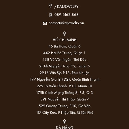
/KATJEWELRY
089.6162.868
contact@katjewelry.vn
HỒ CHÍ MINH
45 Bà Hom, Quận 6
442 Hai Bà Trưng, Quận 1
138 Võ Văn Ngân, Thủ Đức
213A Nguyễn Trãi, P.2, Quận 5
99 Lê Văn Sỹ, P.13, Phú Nhuận
197 Nguyễn Gia Trí (D2), Quận Bình Thạnh
275 Tô Hiến Thành, P.13, Quận 10
175B Cách Mạng Tháng 8, P.5, Q.3
391 Nguyễn Thị Thập, Quận 7
529 Quang Trung, P.10, Gò Vấp
117 Cây Keo, P Hiệp Tân, Q Tân Phú
ĐÀ NẴNG