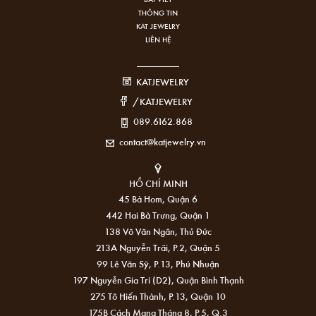
THÔNG TIN
KAT JEWELRY
LIÊN HỆ
KATJEWELRY
/KATJEWELRY
089.6162.868
contact@katjewelry.vn
HỒ CHÍ MINH
45 Bà Hom, Quận 6
442 Hai Bà Trưng, Quận 1
138 Võ Văn Ngân, Thủ Đức
213A Nguyễn Trãi, P.2, Quận 5
99 Lê Văn Sỹ, P.13, Phú Nhuận
197 Nguyễn Gia Trí (D2), Quận Bình Thạnh
275 Tô Hiến Thành, P.13, Quận 10
175B Cách Mạng Tháng 8, P.5, Q.3