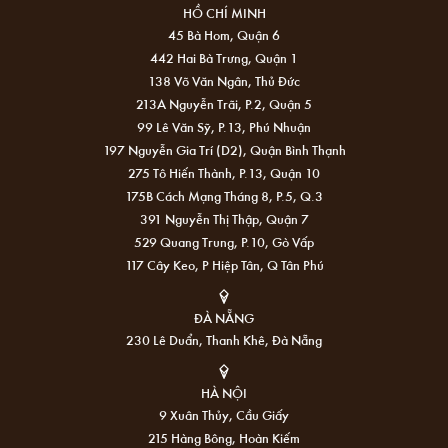
HỒ CHÍ MINH
45 Bà Hom, Quận 6
442 Hai Bà Trưng, Quận 1
138 Võ Văn Ngân, Thủ Đức
213A Nguyễn Trãi, P.2, Quận 5
99 Lê Văn Sỹ, P.13, Phú Nhuận
197 Nguyễn Gia Trí (D2), Quận Bình Thạnh
275 Tô Hiến Thành, P.13, Quận 10
175B Cách Mạng Tháng 8, P.5, Q.3
391 Nguyễn Thị Thập, Quận 7
529 Quang Trung, P.10, Gò Vấp
117 Cây Keo, P Hiệp Tân, Q Tân Phú
ĐÀ NẴNG
230 Lê Duẩn, Thanh Khê, Đà Nẵng
HÀ NỘI
9 Xuân Thủy, Cầu Giấy
215 Hàng Bông, Hoàn Kiếm