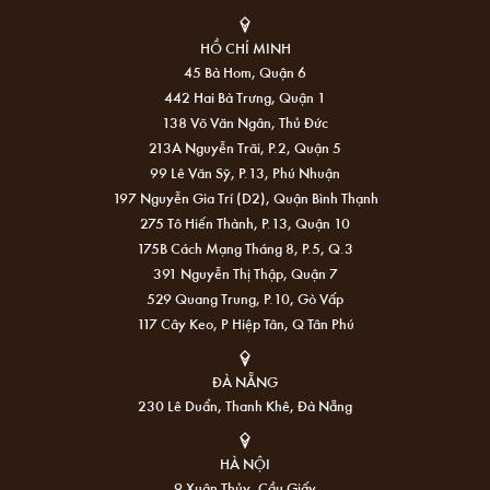
HỒ CHÍ MINH
45 Bà Hom, Quận 6
442 Hai Bà Trưng, Quận 1
138 Võ Văn Ngân, Thủ Đức
213A Nguyễn Trãi, P.2, Quận 5
99 Lê Văn Sỹ, P.13, Phú Nhuận
197 Nguyễn Gia Trí (D2), Quận Bình Thạnh
275 Tô Hiến Thành, P.13, Quận 10
175B Cách Mạng Tháng 8, P.5, Q.3
391 Nguyễn Thị Thập, Quận 7
529 Quang Trung, P.10, Gò Vấp
117 Cây Keo, P Hiệp Tân, Q Tân Phú
ĐÀ NẴNG
230 Lê Duẩn, Thanh Khê, Đà Nẵng
HÀ NỘI
9 Xuân Thủy, Cầu Giấy