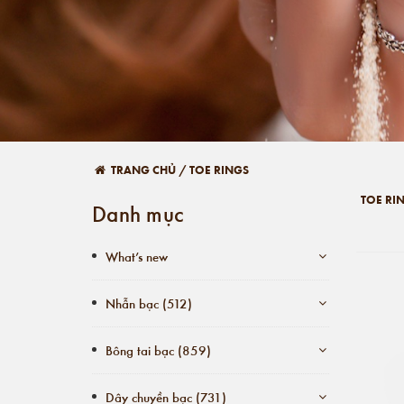
TRANG CHỦ
/
TOE RINGS
TOE RI
Danh mục
What’s new
Nhẫn bạc (512)
Bông tai bạc (859)
Dây chuyền bạc (731)