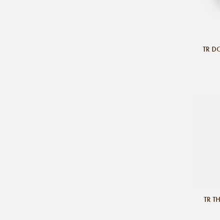
TR D
TR T