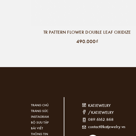
TR PATTERN FLOWER DOUBLE LEAF OXIDIZE
490.000₫
KATJEWELRY
TRANG CHỦ
TRANG SỨC
/KATJEWELRY
INSTAGRAM
089.6162.868
BỘ SƯU TẬP
contact@katjewelry.vn
BÀI VIẾT
THÔNG TIN