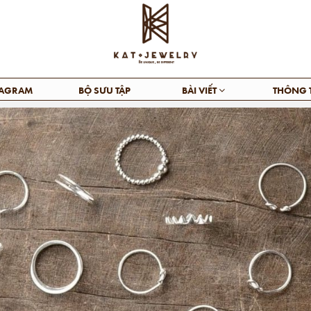
TAGRAM
BỘ SƯU TẬP
BÀI VIẾT
THÔNG 