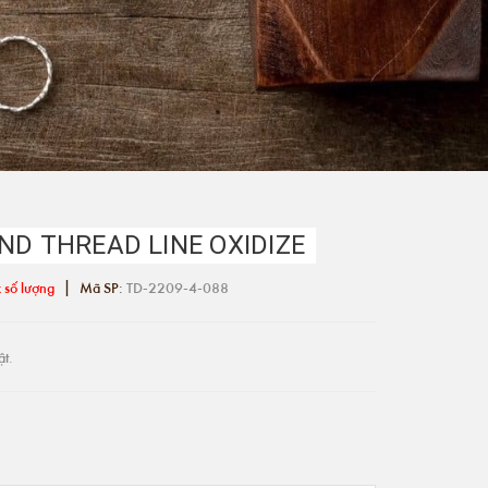
ND THREAD LINE OXIDIZE
|
 số lượng
Mã SP:
TD-2209-4-088
ật.