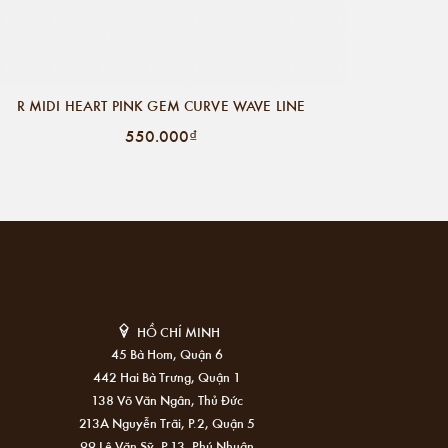
R MIDI HEART PINK GEM CURVE WAVE LINE
550.000₫
HỒ CHÍ MINH
45 Bà Hom, Quận 6
442 Hai Bà Trưng, Quận 1
138 Võ Văn Ngân, Thủ Đức
213A Nguyễn Trãi, P.2, Quận 5
99 Lê Văn Sỹ, P.13, Phú Nhuận