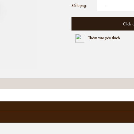
-
Số lượng:
Click 
Thêm vào yêu thích