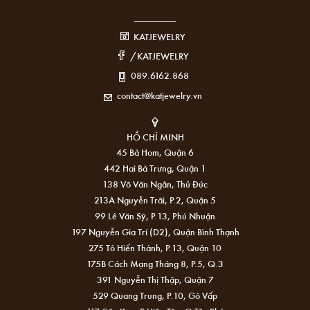
KATJEWELRY
/KATJEWELRY
089.6162.868
contact@katjewelry.vn
HỒ CHÍ MINH
45 Bà Hom, Quận 6
442 Hai Bà Trưng, Quận 1
138 Võ Văn Ngân, Thủ Đức
213A Nguyễn Trãi, P.2, Quận 5
99 Lê Văn Sỹ, P.13, Phú Nhuận
197 Nguyễn Gia Trí (D2), Quận Bình Thạnh
275 Tô Hiến Thành, P.13, Quận 10
175B Cách Mạng Tháng 8, P.5, Q.3
391 Nguyễn Thị Thập, Quận 7
529 Quang Trung, P.10, Gò Vấp