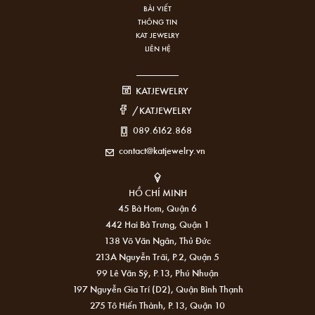
BÀI VIẾT
THÔNG TIN
KAT JEWELRY
LIÊN HỆ
KATJEWELRY
/KATJEWELRY
089.6162.868
contact@katjewelry.vn
HỒ CHÍ MINH
45 Bà Hom, Quận 6
442 Hai Bà Trưng, Quận 1
138 Võ Văn Ngân, Thủ Đức
213A Nguyễn Trãi, P.2, Quận 5
99 Lê Văn Sỹ, P.13, Phú Nhuận
197 Nguyễn Gia Trí (D2), Quận Bình Thạnh
275 Tô Hiến Thành, P.13, Quận 10