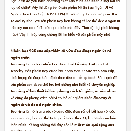
Bạn là tín đồ yêu thích đồ trang sức? Bạn thích đeo nhẫn ở mọi nơi cả
tay và chân? Vậy thì đừng bỏ lỡ sản phẩm Nhẫn Bạc Ngón Út Và
Ngón Chân Cao Cấp TR PATTERN 01 vô cùng độc đáo này của
KaT
Jewelry
nha! Với sản phẩm này bạn không chỉ có thể đeo ở ngón út
của tay mà có thể đeo ở ngón chân nữa đấy. Thật tiện lợi phải không
nào? Vậy thì hãy cùng chúng tôi tìm hiểu về sản phẩm này nhé!
Nhẫn bạc 925 cao cấp thiết kế vừa đeo được ngón út và
ngón chân
Toe ring
là một loại nhẫn bạc được thiết kế riêng biệt của KaT
Jewelry. Sản phẩm này được làm hoàn toàn từ
Bạc 925 cao cấp,
chất lượng đã được kiểm định thoe tiêu chuẩn quốc tế. Bên cạnh đó
sản phẩm còn được chế tạo bởi những nhà thiết kế chuyên nghiệp
Toe ring
sở hữu thiết kế theo
phong cách tối giản, minimalism
,
vô cùng đa phong cách bởi vì có thể dùng làm nhẫn
đeo tay ở
ngón út và đeo ở ngón chân.
Toe ring
là một trang sức vô cùng
độc đáo
rất dễ kết hợp với các
loại quần áo, bạn có thể tự tin phối tự do theo Style cá tính của bản
thân mình. Không những thế đây còn là
một món quà tặng cực