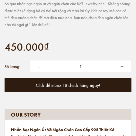
bỏ qua nhẫn bạc ngón út và ngón chân của KaT Jewelry nhé . Không những
được thiết kế dạng hở có thể nới rộng và thâu lại tùy kích cỡ tay mà còn có
thể đeo xuống chân để mà diện nữa nha. Bạn nào chưa đeo ngón chân lần
nào thì ngại gì 1 lần thử nè!
450.000₫
-
+
Số lượng:
Click để inbox FB check hàng ngay!
OUR STORY
Nhẫn Bạc Ngón Út Và Ngón Chân Cao Cấp 925 Thiết Kế