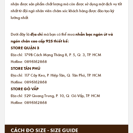
nhận được sản phẩm chất lượng mà còn được sử dụng một dịch vụ tốt
nhất từ đội ngũ nhân viên chăm sóc khách hàng được đào tạo kỹ
lưỡng nhất.
Dưới đây là
địa chỉ
mà bạn có thể mua
nhẫn bạc ngón út và
ngón chân cao cấp 925 thiết kế:
STORE QUẬN 3
Địa chỉ: 179B Cách Mạng Tháng 8, P. 5, Q. 3, TP. HCM
Hotline: 0896162868
STORE TÂN PHÚ
Địa chỉ: 117 Cây Keo, P. Hiệp Tân, Q. Tân Phú, TP. HCM
Hotline: 0896162868
STORE GÒ VẤP
Địa chỉ: 529 Quang Trung, P. 10, Q. Gò Vấp, TP. HCM
Hotline: 0896162868
CÁCH ĐO SIZE - SIZE GUIDE