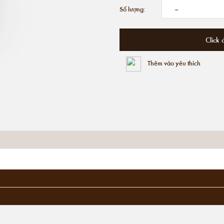
-
Số lượng:
Click 
Thêm vào yêu thích