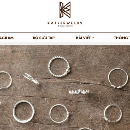
TAGRAM
BỘ SƯU TẬP
BÀI VIẾT
THÔNG 