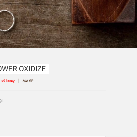
OWER OXIDIZE
|
 số lượng
Mã SP:
ật.