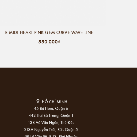
R MIDI HEART PINK GEM CURVE WAVE LINE
550.000₫
HỒ CHÍ MINH
45 Bà Hom, Quận 6
442 Hai Bà Trưng, Quận 1
138 Võ Văn Ngân, Thủ Đức
213A Nguyễn Trãi, P.2, Quận 5
99 Lê Văn Sỹ, P.13, Phú Nhuận