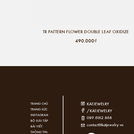
TR PATTERN FLOWER DOUBLE LEAF OXIDIZE
490.000₫
KATJEWELRY
TRANG CHỦ
TRANG SỨC
/KATJEWELRY
INSTAGRAM
089.6162.868
BỘ SƯU TẬP
contact@katjewelry.vn
BÀI VIẾT
THÔNG TIN