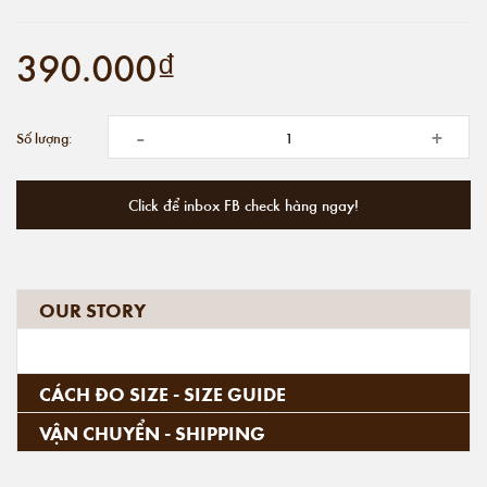
390.000₫
-
+
Số lượng:
Click để inbox FB check hàng ngay!
OUR STORY
CÁCH ĐO SIZE - SIZE GUIDE
VẬN CHUYỂN - SHIPPING