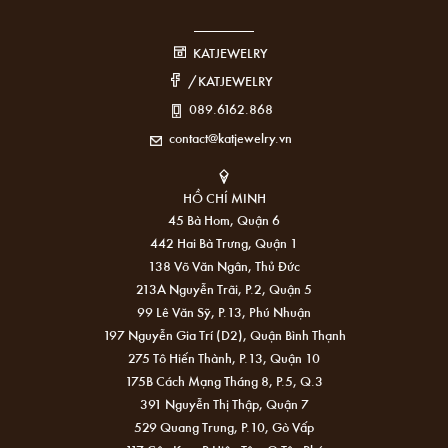
KATJEWELRY
/KATJEWELRY
089.6162.868
contact@katjewelry.vn
HỒ CHÍ MINH
45 Bà Hom, Quận 6
442 Hai Bà Trưng, Quận 1
138 Võ Văn Ngân, Thủ Đức
213A Nguyễn Trãi, P.2, Quận 5
99 Lê Văn Sỹ, P.13, Phú Nhuận
197 Nguyễn Gia Trí (D2), Quận Bình Thạnh
275 Tô Hiến Thành, P.13, Quận 10
175B Cách Mạng Tháng 8, P.5, Q.3
391 Nguyễn Thị Thập, Quận 7
529 Quang Trung, P.10, Gò Vấp