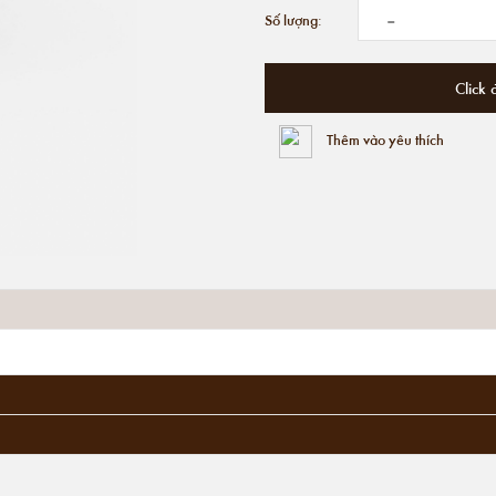
-
Số lượng:
Click 
Thêm vào yêu thích