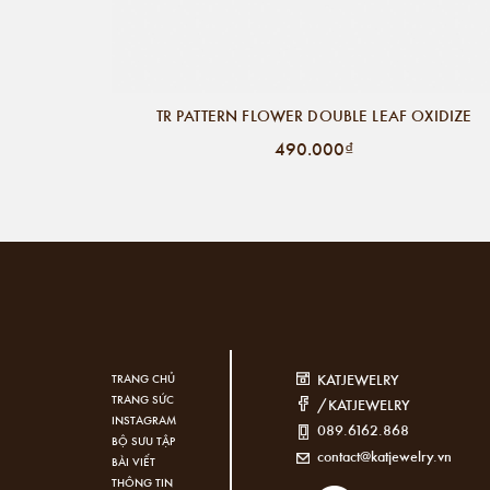
TR PATTERN FLOWER DOUBLE LEAF OXIDIZE
490.000₫
KATJEWELRY
TRANG CHỦ
TRANG SỨC
/KATJEWELRY
INSTAGRAM
089.6162.868
BỘ SƯU TẬP
contact@katjewelry.vn
BÀI VIẾT
THÔNG TIN