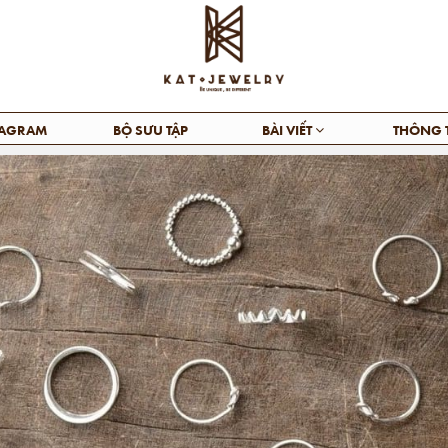
TAGRAM
BỘ SƯU TẬP
BÀI VIẾT
THÔNG 