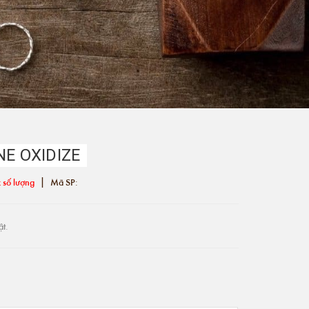
NE OXIDIZE
|
 số lượng
Mã SP:
ật.