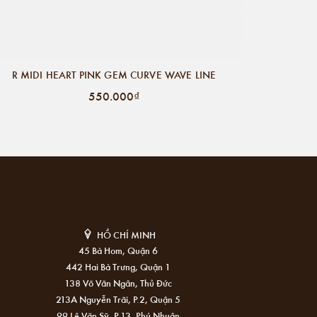
R MIDI HEART PINK GEM CURVE WAVE LINE
550.000₫
HỒ CHÍ MINH
45 Bà Hom, Quận 6
442 Hai Bà Trưng, Quận 1
138 Võ Văn Ngân, Thủ Đức
213A Nguyễn Trãi, P.2, Quận 5
99 Lê Văn Sỹ, P.13, Phú Nhuận