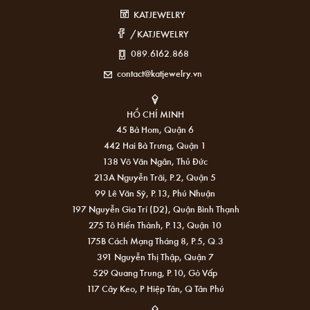
KATJEWELRY
/KATJEWELRY
089.6162.868
contact@katjewelry.vn
HỒ CHÍ MINH
45 Bà Hom, Quận 6
442 Hai Bà Trưng, Quận 1
138 Võ Văn Ngân, Thủ Đức
213A Nguyễn Trãi, P.2, Quận 5
99 Lê Văn Sỹ, P.13, Phú Nhuận
197 Nguyễn Gia Trí (D2), Quận Bình Thạnh
275 Tô Hiến Thành, P.13, Quận 10
175B Cách Mạng Tháng 8, P.5, Q.3
391 Nguyễn Thị Thập, Quận 7
529 Quang Trung, P.10, Gò Vấp
117 Cây Keo, P Hiệp Tân, Q Tân Phú