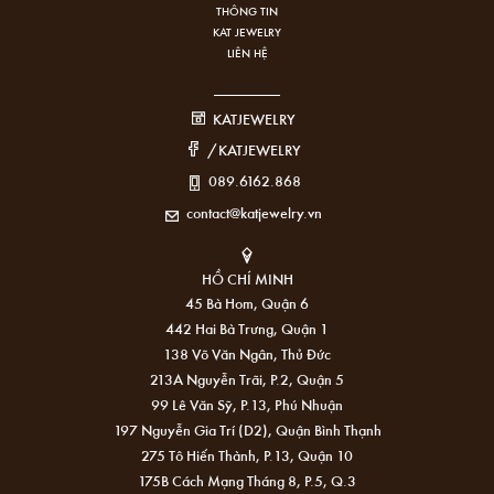
THÔNG TIN
KAT JEWELRY
LIÊN HỆ
KATJEWELRY
/KATJEWELRY
089.6162.868
contact@katjewelry.vn
HỒ CHÍ MINH
45 Bà Hom, Quận 6
442 Hai Bà Trưng, Quận 1
138 Võ Văn Ngân, Thủ Đức
213A Nguyễn Trãi, P.2, Quận 5
99 Lê Văn Sỹ, P.13, Phú Nhuận
197 Nguyễn Gia Trí (D2), Quận Bình Thạnh
275 Tô Hiến Thành, P.13, Quận 10
175B Cách Mạng Tháng 8, P.5, Q.3