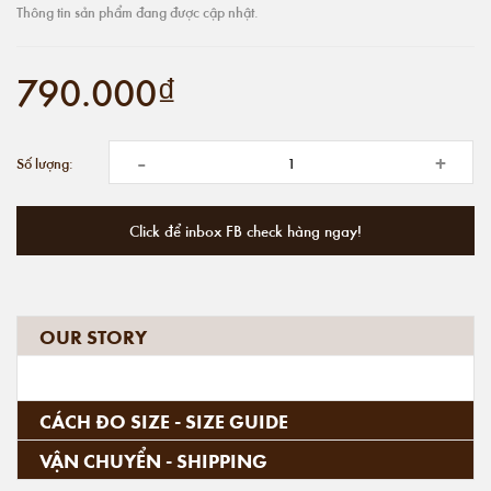
Thông tin sản phẩm đang được cập nhật.
790.000₫
-
+
Số lượng:
Click để inbox FB check hàng ngay!
OUR STORY
CÁCH ĐO SIZE - SIZE GUIDE
VẬN CHUYỂN - SHIPPING