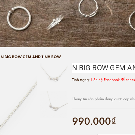
N BIG BOW GEM AND TINH BOW
N BIG BOW GEM A
Tình trạng:
Liên hệ Facebook để check
Thông tin sản phẩm đang được cập nh
990.000₫