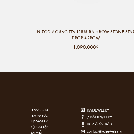
N ZODIAC SAGITTAURIUS RAINBOW STONE STA
DROP ARROW
1.090.000₫
KATJEWELRY
TRANG CHỦ
TRANG SỨC
/KATJEWELRY
INSTAGRAM
089.6162.868
BỘ SƯU TẬP
contact@katjewelry.vn
BÀI VIẾT