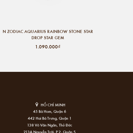
N ZODIAC AQUARIUS RAINBOW STONE STAR
DROP STAR GEM
1.090.000₫
HỒ CHÍ MINH
45 Bà Hom, Quận 6
442 Hai Bà Trưng, Quận 1
138 Võ Văn Ngân, Thủ Đức
213A Nguyễn Trãi, P.2, Quận 5