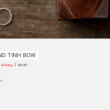
ND TINH BOW
|
 số lượng
Mã SP:
ật.