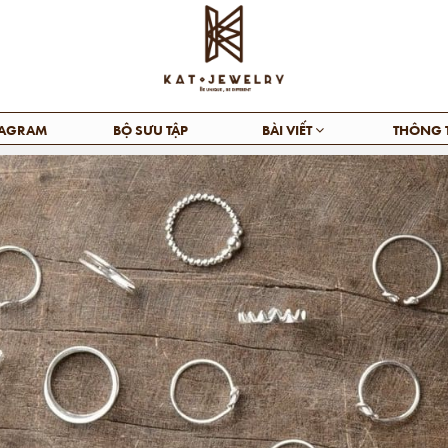
TAGRAM
BỘ SƯU TẬP
BÀI VIẾT
THÔNG 