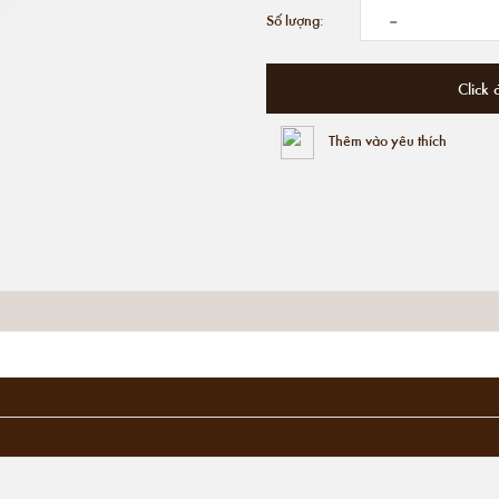
-
Số lượng:
Click 
Thêm vào yêu thích