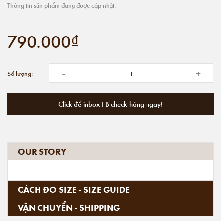
Thông tin sản phẩm đang được cập nhật.
790.000₫
-
+
Số lượng:
Click để inbox FB check hàng ngay!
OUR STORY
CÁCH ĐO SIZE - SIZE GUIDE
VẬN CHUYỂN - SHIPPING