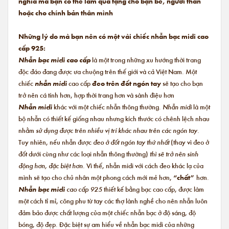
nghĩa mà bạn có thể làm quà tặng cho bạn bè, người thân
hoặc cho chính bản thân mình
Những lý do mà bạn nên có một vài chiếc nhẫn bạc midi cao
cấp 925:
Nhẫn bạc midi cao cấp
là một trong những xu hướng thời trang
độc đáo đang được ưa chuộng trên thế giới và cả Việt Nam. Một
chiếc
nhẫn midi
cao cấp
đeo trên đốt ngón tay
sẽ tạo cho bạn
trở nên cá tính hơn, hợp thời trang hơn và sành điệu hơn
Nhẫn midi
khác với một chiếc nhẫn thông thường.
Nhẫn midi
là một
bộ nhẫn có thiết kế giống nhau nhưng kích thước có chênh lệch nhau
nhằm
sử dụng được trên nhiều vị trí khác nhau trên các ngón tay.
Tuy nhiên, nếu nhẫn được
đeo ở đốt ngón tay thứ nhất
(thay vì đeo ở
đốt dưới cùng như các loại nhẫn thông thường)
thì sẽ trở nên sinh
động hơn, đặc biệt hơn.
Vì thế, nhẫn midi với cách đeo khác lạ của
mình sẽ tạo cho chủ nhân một phong cách mới mẻ hơn,
“chất”
hơn.
Nhẫn bạc midi
cao cấp 925
thiết kế bằng bạc cao cấp, được làm
một cách tỉ mỉ, công phu từ tay các thợ lành nghề cho nên nhẫn luôn
đảm bảo được chất lượng của một chiếc nhẫn bạc ở độ sáng, độ
bóng, độ đẹp. Đặc biệt sự am hiểu về nhẫn bạc midi của những