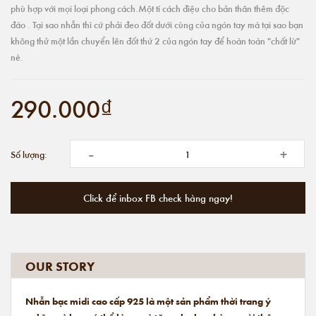
phù hợp với mọi loại phong cách.Một tí cách điệu cho bản thân thêm độc
đáo . Tại sao nhẫn thì cứ phải đeo đốt dưới cùng của ngón tay mà tại sao bạn
không thử một lần chuyển lên đốt thứ 2 của ngón tay để hoàn toàn "chất lừ"
nè.
290.000₫
-
+
Số lượng:
Click để inbox FB check hàng ngay!
OUR STORY
Nhẫn bạc midi cao cấp 925 là một sản phẩm thời trang ý