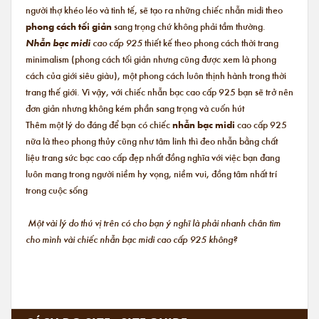
người thợ khéo léo và tinh tế, sẽ tạo ra những chiếc nhẫn midi theo
phong cách tối giản
sang trọng chứ không phải tầm thường.
Nhẫn bạc midi
cao cấp 925
thiết kế theo phong cách thời trang
minimalism (phong cách tối giản nhưng cũng được xem là phong
cách của giới siêu giàu), một phong cách luôn thịnh hành trong thời
trang thế giới. Vì vậy, với chiếc nhẫn bạc cao cấp 925 bạn sẽ trở nên
đơn giản nhưng không kém phần sang trọng và cuốn hút
Thêm một lý do đáng để bạn có chiếc
nhẫn bạc midi
cao cấp 925
nữa là theo phong thủy cũng như tâm linh thì đeo nhẫn bằng chất
liệu trang sức bạc cao cấp đẹp nhất đồng nghĩa với việc bạn đang
luôn mang trong người niềm hy vọng, niềm vui, đồng tâm nhất trí
trong cuộc sống
Một vài lý do thú vị trên có cho bạn ý nghĩ là phải nhanh chân tìm
cho mình vài chiếc nhẫn bạc midi cao cấp 925 không?