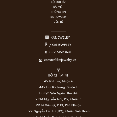
BỘ SƯU TẬP
BÀI VIẾT
THÔNG TIN
KAT JEWELRY
LIÊN HỆ
KATJEWELRY
/KATJEWELRY
089.6162.868
contact@katjewelry.vn
HỒ CHÍ MINH
45 Bà Hom, Quận 6
442 Hai Bà Trưng, Quận 1
138 Võ Văn Ngân, Thủ Đức
213A Nguyễn Trãi, P.2, Quận 5
99 Lê Văn Sỹ, P.13, Phú Nhuận
197 Nguyễn Gia Trí (D2), Quận Bình Thạnh
275 Tô Hiến Thành, P.13, Quận 10