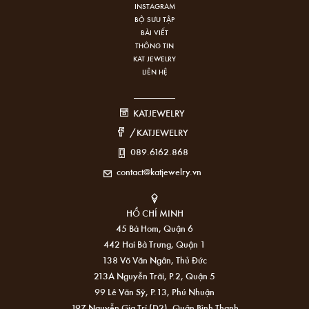
INSTAGRAM
BỘ SƯU TẬP
BÀI VIẾT
THÔNG TIN
KAT JEWELRY
LIÊN HỆ
KATJEWELRY
/KATJEWELRY
089.6162.868
contact@katjewelry.vn
HỒ CHÍ MINH
45 Bà Hom, Quận 6
442 Hai Bà Trưng, Quận 1
138 Võ Văn Ngân, Thủ Đức
213A Nguyễn Trãi, P.2, Quận 5
99 Lê Văn Sỹ, P.13, Phú Nhuận
197 Nguyễn Gia Trí (D2), Quận Bình Thạnh