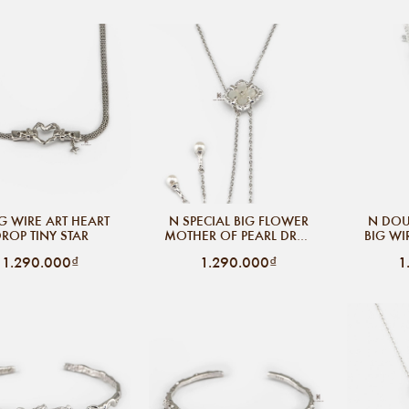
G WIRE ART HEART
N SPECIAL BIG FLOWER
N DOU
ROP TINY STAR
MOTHER OF PEARL DROP
BIG WI
CHAIN BALL
1.290.000₫
1.290.000₫
1