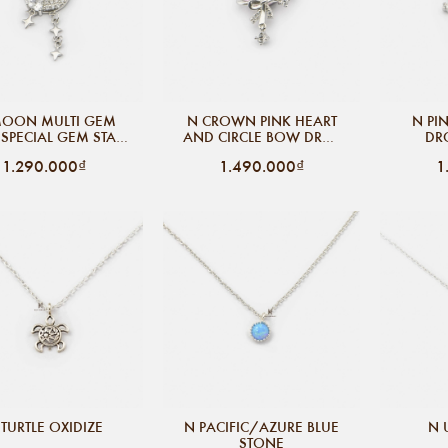
MOON MULTI GEM
N CROWN PINK HEART
N PI
SPECIAL GEM STAR
AND CIRCLE BOW DROP
DR
DROP BLINK
GEM
1.290.000₫
1.490.000₫
1
 TURTLE OXIDIZE
N PACIFIC/AZURE BLUE
N 
STONE