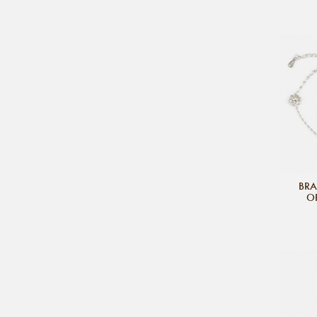
BRA
O
S