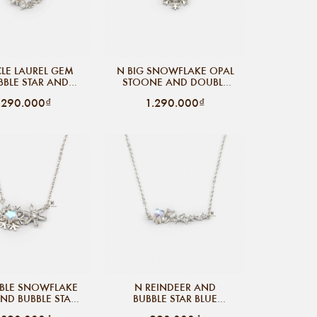
CLE LAUREL GEM
N BIG SNOWFLAKE OPAL
BLE STAR AND
STOONE AND DOUBLE
PAL STONE
SMALL SNOWFLAKE
.290.000₫
1.290.000₫
GEM
BLE SNOWFLAKE
N REINDEER AND
ND BUBBLE STAR
BUBBLE STAR BLUE
BLUE STONE
STONE