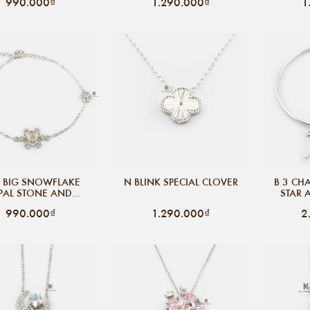
990.000₫
1.290.000₫
1
STONE
 BIG SNOWFLAKE
N BLINK SPECIAL CLOVER
B 3 CH
PAL STONE AND
STAR 
DOUBLE SMALL
990.000₫
1.290.000₫
2
NOWFLAKE GEM