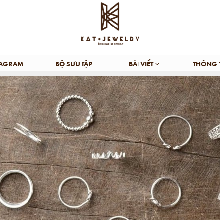
TAGRAM
BỘ SƯU TẬP
BÀI VIẾT
THÔNG 