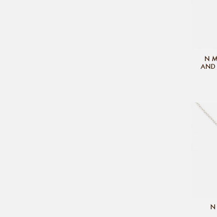
N 
AND 
N