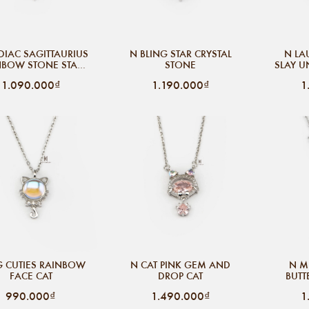
DIAC SAGITTAURIUS
N BLING STAR CRYSTAL
N LA
NBOW STONE STAR
STONE
SLAY U
DROP ARROW
1.090.000₫
1.190.000₫
1
G CUTIES RAINBOW
N CAT PINK GEM AND
N M
FACE CAT
DROP CAT
BUTT
STO
990.000₫
1.490.000₫
1