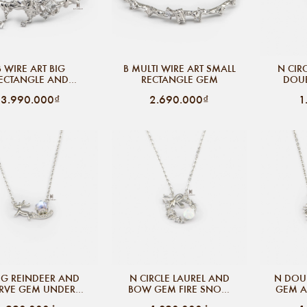
B WIRE ART BIG
B MULTI WIRE ART SMALL
N CIR
ECTANGLE AND
RECTANGLE GEM
DOUB
BLE BIG SQUARE
O
3.990.000₫
2.690.000₫
1
IG REINDEER AND
N CIRCLE LAUREL AND
N DOU
RVE GEM UNDER
BOW GEM FIRE SNOW
GEM A
UBBLE STAR BLUE
STONE
B