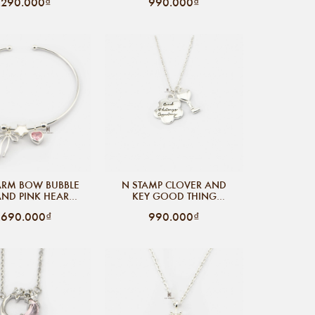
.290.000₫
990.000₫
ARM BOW BUBBLE
N STAMP CLOVER AND
AND PINK HEART
KEY GOOD THING
GEM
COMING
.690.000₫
990.000₫