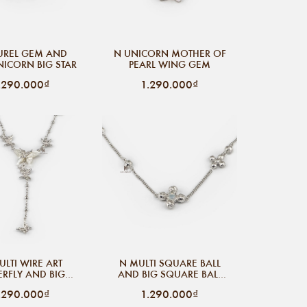
UREL GEM AND
N UNICORN MOTHER OF
NICORN BIG STAR
PEARL WING GEM
.290.000₫
1.290.000₫
ULTI WIRE ART
N MULTI SQUARE BALL
ERFLY AND BIG
AND BIG SQUARE BALL
NE BUTTERFLY
OPAL
.290.000₫
1.290.000₫