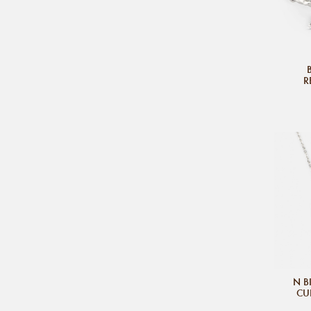
R
DOU
N B
CU
B