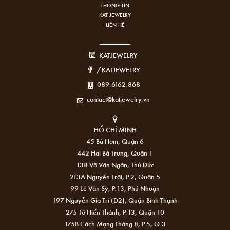
THÔNG TIN
KAT JEWELRY
LIÊN HỆ
KATJEWELRY
/KATJEWELRY
089.6162.868
contact@katjewelry.vn
HỒ CHÍ MINH
45 Bà Hom, Quận 6
442 Hai Bà Trưng, Quận 1
138 Võ Văn Ngân, Thủ Đức
213A Nguyễn Trãi, P.2, Quận 5
99 Lê Văn Sỹ, P.13, Phú Nhuận
197 Nguyễn Gia Trí (D2), Quận Bình Thạnh
275 Tô Hiến Thành, P.13, Quận 10
175B Cách Mạng Tháng 8, P.5, Q.3