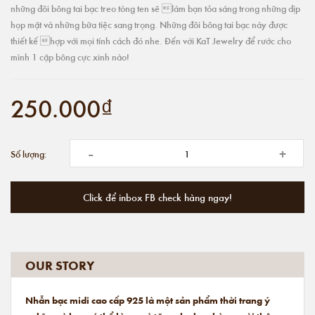
những đôi bông tai bạc treo tòng ten sẽ làm bạn tỏa sáng trong những dịp
họp mặt và những bữa tiệc sang trọng. Những đôi bông tai bạc này được
thiết kế hợp với mọi tính cách đó nhe. Đến với KaT Jewelry để rước cho
mình 1 cặp bông cực xinh nào!
250.000₫
-
+
Số lượng:
Click để inbox FB check hàng ngay!
OUR STORY
Nhẫn bạc midi cao cấp 925 là một sản phẩm thời trang ý