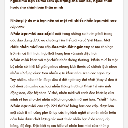
nghĩa mà bạn có thể làm quà tặng cho bạn bè, người thân
hoặc cho chính bản thân mình
Những lý do mà bạn nên có một vài chiếc nhẫn bạc midi cao
cấp 925:
Nhẫn bạc midi cao cấp
là một trong những xu hướng thời trang
độc đáo đang được ưa chuộng trên thế giới và cả Việt Nam. Một
chiếc
nhẫn midi
cao cấp
đeo trên đốt ngón tay
sẽ tạo cho bạn
trở nên cá tính hơn, hợp thời trang hơn và sành điệu hơn
Nhẫn midi
khác với một chiếc nhẫn thông thường.
Nhẫn midi
là một
bộ nhẫn có thiết kế giống nhau nhưng kích thước có chênh lệch nhau
nhằm
sử dụng được trên nhiều vị trí khác nhau trên các ngón tay.
Tuy nhiên, nếu nhẫn được
đeo ở đốt ngón tay thứ nhất
(thay vì đeo ở
đốt dưới cùng như các loại nhẫn thông thường)
thì sẽ trở nên sinh
động hơn, đặc biệt hơn.
Vì thế, nhẫn midi với cách đeo khác lạ của
mình sẽ tạo cho chủ nhân một phong cách mới mẻ hơn,
“chất”
hơn.
Nhẫn bạc midi
cao cấp 925
thiết kế bằng bạc cao cấp, được làm
một cách tỉ mỉ, công phu từ tay các thợ lành nghề cho nên nhẫn luôn
đảm bảo được chất lượng của một chiếc nhẫn bạc ở độ sáng, độ
bóng, độ đẹp. Đặc biệt sự am hiểu về nhẫn bạc midi của những