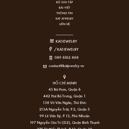
BỘ SƯU TẬP
BÀI VIẾT
THÔNG TIN
KAT JEWELRY
LIÊN HỆ
KATJEWELRY
/KATJEWELRY
089.6162.868
contact@katjewelry.vn
HỒ CHÍ MINH
45 Bà Hom, Quận 6
442 Hai Bà Trưng, Quận 1
138 Võ Văn Ngân, Thủ Đức
213A Nguyễn Trãi, P.2, Quận 5
99 Lê Văn Sỹ, P.13, Phú Nhuận
197 Nguyễn Gia Trí (D2), Quận Bình Thạnh
275 Tô Hiến Thành, P.13, Quận 10