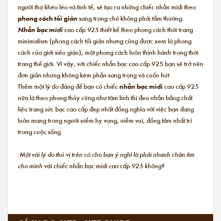
người thợ khéo léo và tinh tế, sẽ tạo ra những chiếc nhẫn midi theo
phong cách tối giản
sang trọng chứ không phải tầm thường.
Nhẫn bạc midi
cao cấp 925
thiết kế theo phong cách thời trang
minimalism (phong cách tối giản nhưng cũng được xem là phong
cách của giới siêu giàu), một phong cách luôn thịnh hành trong thời
trang thế giới. Vì vậy, với chiếc nhẫn bạc cao cấp 925 bạn sẽ trở nên
đơn giản nhưng không kém phần sang trọng và cuốn hút
Thêm một lý do đáng để bạn có chiếc
nhẫn bạc midi
cao cấp 925
nữa là theo phong thủy cũng như tâm linh thì đeo nhẫn bằng chất
liệu trang sức bạc cao cấp đẹp nhất đồng nghĩa với việc bạn đang
luôn mang trong người niềm hy vọng, niềm vui, đồng tâm nhất trí
trong cuộc sống
Một vài lý do thú vị trên có cho bạn ý nghĩ là phải nhanh chân tìm
cho mình vài chiếc nhẫn bạc midi cao cấp 925 không?