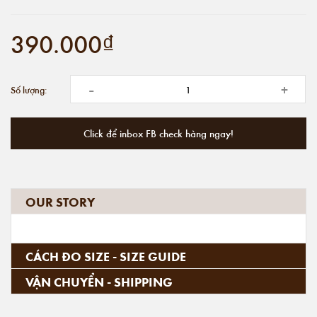
390.000₫
-
+
Số lượng:
Click để inbox FB check hàng ngay!
OUR STORY
CÁCH ĐO SIZE - SIZE GUIDE
VẬN CHUYỂN - SHIPPING