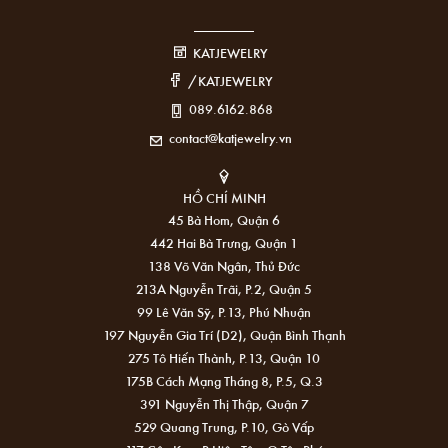
KATJEWELRY
/KATJEWELRY
089.6162.868
contact@katjewelry.vn
HỒ CHÍ MINH
45 Bà Hom, Quận 6
442 Hai Bà Trưng, Quận 1
138 Võ Văn Ngân, Thủ Đức
213A Nguyễn Trãi, P.2, Quận 5
99 Lê Văn Sỹ, P.13, Phú Nhuận
197 Nguyễn Gia Trí (D2), Quận Bình Thạnh
275 Tô Hiến Thành, P.13, Quận 10
175B Cách Mạng Tháng 8, P.5, Q.3
391 Nguyễn Thị Thập, Quận 7
529 Quang Trung, P.10, Gò Vấp