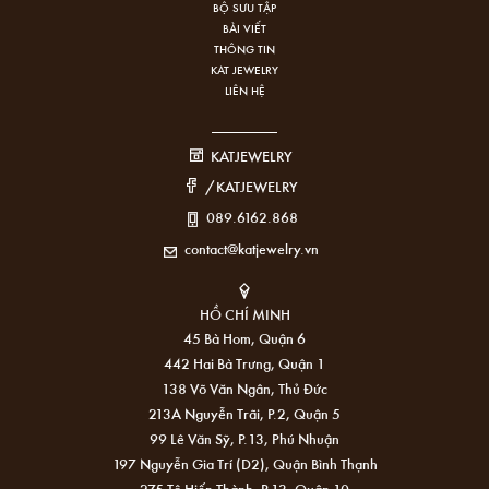
BỘ SƯU TẬP
BÀI VIẾT
THÔNG TIN
KAT JEWELRY
LIÊN HỆ
KATJEWELRY
/KATJEWELRY
089.6162.868
contact@katjewelry.vn
HỒ CHÍ MINH
45 Bà Hom, Quận 6
442 Hai Bà Trưng, Quận 1
138 Võ Văn Ngân, Thủ Đức
213A Nguyễn Trãi, P.2, Quận 5
99 Lê Văn Sỹ, P.13, Phú Nhuận
197 Nguyễn Gia Trí (D2), Quận Bình Thạnh
275 Tô Hiến Thành, P.13, Quận 10