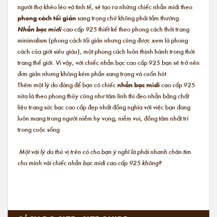
người thợ khéo léo và tinh tế, sẽ tạo ra những chiếc nhẫn midi theo
phong cách tối giản
sang trọng chứ không phải tầm thường.
Nhẫn bạc midi
cao cấp 925
thiết kế theo phong cách thời trang
minimalism (phong cách tối giản nhưng cũng được xem là phong
cách của giới siêu giàu), một phong cách luôn thịnh hành trong thời
trang thế giới. Vì vậy, với chiếc nhẫn bạc cao cấp 925 bạn sẽ trở nên
đơn giản nhưng không kém phần sang trọng và cuốn hút
Thêm một lý do đáng để bạn có chiếc
nhẫn bạc midi
cao cấp 925
nữa là theo phong thủy cũng như tâm linh thì đeo nhẫn bằng chất
liệu trang sức bạc cao cấp đẹp nhất đồng nghĩa với việc bạn đang
luôn mang trong người niềm hy vọng, niềm vui, đồng tâm nhất trí
trong cuộc sống
Một vài lý do thú vị trên có cho bạn ý nghĩ là phải nhanh chân tìm
cho mình vài chiếc nhẫn bạc midi cao cấp 925 không?