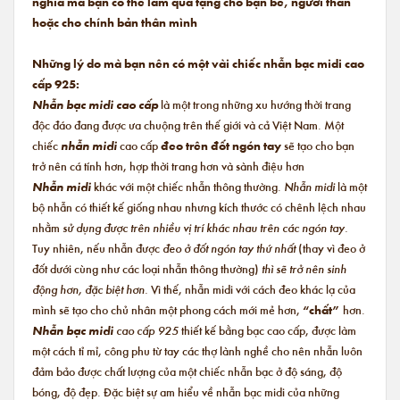
nghĩa mà bạn có thể làm quà tặng cho bạn bè, người thân
hoặc cho chính bản thân mình
Những lý do mà bạn nên có một vài chiếc nhẫn bạc midi cao
cấp 925:
Nhẫn bạc midi cao cấp
là một trong những xu hướng thời trang
độc đáo đang được ưa chuộng trên thế giới và cả Việt Nam. Một
chiếc
nhẫn midi
cao cấp
đeo trên đốt ngón tay
sẽ tạo cho bạn
trở nên cá tính hơn, hợp thời trang hơn và sành điệu hơn
Nhẫn midi
khác với một chiếc nhẫn thông thường.
Nhẫn midi
là một
bộ nhẫn có thiết kế giống nhau nhưng kích thước có chênh lệch nhau
nhằm
sử dụng được trên nhiều vị trí khác nhau trên các ngón tay.
Tuy nhiên, nếu nhẫn được
đeo ở đốt ngón tay thứ nhất
(thay vì đeo ở
đốt dưới cùng như các loại nhẫn thông thường)
thì sẽ trở nên sinh
động hơn, đặc biệt hơn.
Vì thế, nhẫn midi với cách đeo khác lạ của
mình sẽ tạo cho chủ nhân một phong cách mới mẻ hơn,
“chất”
hơn.
Nhẫn bạc midi
cao cấp 925
thiết kế bằng bạc cao cấp, được làm
một cách tỉ mỉ, công phu từ tay các thợ lành nghề cho nên nhẫn luôn
đảm bảo được chất lượng của một chiếc nhẫn bạc ở độ sáng, độ
bóng, độ đẹp. Đặc biệt sự am hiểu về nhẫn bạc midi của những