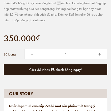
những đôi bông tai bạc treo tòng ten sẽ làm bạn tỏa sáng trong những dịp
họp mặt và những bữa tiệc sang trọng. Những đôi bông tai bạc này được
thiết kế hợp với mọi tính cách đó nhe. Đến với KaT Jewelry để rước cho
mình 1 cặp bông cực xinh nào!
350.000₫
-
+
Số lượng:
Click để inbox FB check hàng ngay!
OUR STORY
Nhẫn bạc midi cao cấp 925 là một sản phẩm thời trang ý